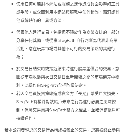
使用任何可能對本網站或服務之運作造成負面影響的工具
或手段，或企圖利用本網站與服務中任何錯誤、漏洞或其
他系統缺陷的工具或方法。
代表他人進行交易，包括但不限於作為商業安排的一部分
分享任何獎勵，或從事 SiegPath 自行判斷為代表非商業
活動、意在玩弄市場或其他不可行的交易策略的其他行
為；
於交易日結束時或接近結束時進行股票差價合約交易，意
圖從市場收盤與次日交易日重新開盤之間的市場價差中獲
利，此操作由SiegPath全權酌情決定。
若因交易員投資策略造成資金方「長期」蒙受巨大損失，
SiegPath有權針對該帳戶未來之行為進行必要之風險控
制，保障交易員與SiegPath雙方之權益，並確保該帳戶可
持續運作。
若本公司發現您的交易行為構成被禁止的交易，您將被終止參與