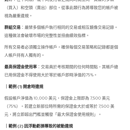
（買入）和空頭（賣出）部位。從事此類行為將導致您的帳戶被
視為嚴重違規。
群組交易
：嚴禁多個帳戶執行相同的交易或相互鏡像交易記錄。
這種做法會破壞市場的完整性並扭曲績效指標。
所有交易者必須獨立操作帳戶，確保每個交易策略和記錄都是個
人帳戶持有人獨有的。
最高保證金使用率
：交易員於考核期間的任何時間點，其帳戶總
已用保證金不得使用大於等於帳戶即時淨值的75%。
｜範例 (1) 開倉時違規
假設帳戶淨值為 10,000 美元，保證金上限即為 7,500 美元
（75%）。若建立新部位時所需的保證金大於或等於 7,500 美
元，將立即超出門檻並觸發「最大保證金使用規則」。
｜範例 (2) 因浮動虧損導致的被動違規