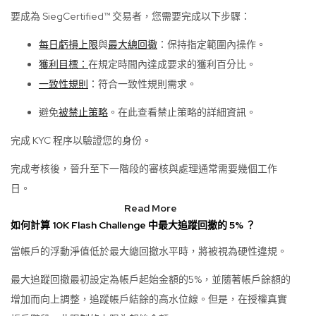
要成為 SiegCertified™ 交易者，您需要完成以下步驟：
每日虧損上限
與
最大總回撤
：保持指定範圍內操作。
獲利目標：
在規定時間內達成要求的獲利百分比。
一致性規則
：符合一致性規則需求。
避免
被禁止策略
。在此查看禁止策略的詳細資訊。
完成 KYC 程序以驗證您的身份。
完成考核後，晉升至下一階段的審核與處理通常需要幾個工作
日。
Read More
如何計算 10K Flash Challenge 中最大追蹤回撤的 5% ？
當帳戶的浮動淨值低於最大總回撤水平時，將被視為硬性違規。
最大追蹤回撤最初設定為帳戶起始金額的5%，並隨著帳戶餘額的
增加而向上調整，追蹤帳戶結餘的高水位線。但是，在授權真實