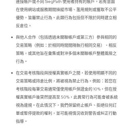
連接帳戶或不同 SiegPath 使用者持有的帳戶，若有意圖
在使用網站或服務期間操縱市場、濫用規則或獲取不公平
優勢，皆屬禁止行為。此類行為包括但不限於同時建立相
反倉位。
與他人合作（包括透過未關聯帳戶或第三方）參與相同的
交易策略（例如：於相同時間間隔執行相同交易）、相反
策略，或其他旨在彙集或對沖多個未關聯帳戶整體風險之
行為。
在交易考核階段與授權真實帳戶之間，若使用明顯不同的
交易策略或持倉比例，將被視為禁止行為。例如：若您在
考核階段每筆交易通常僅使用帳戶保證金的 10%，但在授
權真實帳戶後突然提高至 50%，此異常行為可能會被系統
視為違規。在此情況下，我們保留終止帳戶、拒絕任何訂
單或暫停提款的權利，並可能視情況收到警告或糾正行動
指導。