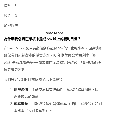
指數 1:15
股票 1:10
加密貨幣 1:1
Read More
為什麼我必須在考核中達成 5% 以上的獲利目標？
在SiegPath，交易員必須創造超過 5% 的年化報酬率，因為這能
確保我們超越資本的機會成本。10 年期美國公債殖利率（約
5%）是無風險基準——如果我們無法穩定超越它，那麼被動持有
債券會更划算。
我們設定 5% 的目標反映了以下幾點：
風險溢價
：主動交易具有波動性、槓桿和縮減風險，因此
需要較高的報酬。
成本覆蓋
：回報必須超過營運成本（技術、薪酬等）和資
本成本（投資者預期）。