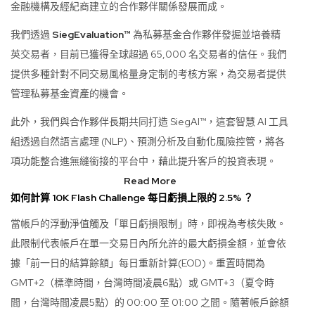
金融機構及經紀商建立的合作夥伴關係發展而成。
我們透過
SiegEvaluation™
為私募基金合作夥伴發掘並培養精
英交易者，目前已獲得全球超過 65,000 名交易者的信任。我們
提供多種針對不同交易風格量身定制的考核方案，為交易者提供
管理私募基金資產的機會。
此外，我們與合作夥伴長期共同打造 SiegAI™，這套智慧 AI 工具
組透過自然語言處理 (NLP)、預測分析及自動化風險控管，將各
項功能整合進無縫銜接的平台中，藉此提升客戶的投資表現。
Read More
如何計算 10K Flash Challenge 每日虧損上限的 2.5% ？
當帳戶的浮動淨值觸及「單日虧損限制」時，即視為考核失敗。
此限制代表帳戶在單一交易日內所允許的最大虧損金額，並會依
據「前一日的結算餘額」每日重新計算(EOD)。重置時間為
GMT+2（標準時間，台灣時間凌晨6點）或 GMT+3（夏令時
間，台灣時間凌晨5點）的 00:00 至 01:00 之間。隨著帳戶餘額