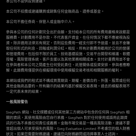
本公司不提供投資建議。
本公司不招攬或建議購買或銷售任何金融商品、證券或基金。
本公司不擔任券商、保管人或金融中介人。
參與本公司的任何計劃完全出於自願，支付給本公司的所有費用嚴格來說都是
服務費。計劃費用不是存款，不代表客戶資金，在任何情況下都不應被視為投
資。除非適用法律另有規定，否則這些費用一經支付即不予退還，並且不會賺
取任何形式的利息、回報或利潤分紅。相反，所有計劃費用都用於公司的營運
和管理費用，包括但不限於員工、技術基礎設施、交易平台開發和維護、軟體
授權、風險管理系統、客戶支援以及其他業務相關成本。支付計畫費用並不會
在參與者和本公司之間產生任何受託責任、託管關係或投資安排，參與者應瞭
解，此類費用僅提供在模擬環境中使用模擬交易考核和相關服務的權利。
本網站或我們的程式並不構成買賣期貨、期權、差價合約、外匯、股票或任何
其他金融商品要約。所有顯示的結果均基於模擬交易表現。過去的模擬表現不
一定代表未來的結果。
一般風險警告
SiegPath 網站、社交媒體或任何其他第三方網站中包含的任何與 SiegPath 相
關的資訊，其使用風險由您自行承擔，SiegPath 對於任何使用或誤用此類資
訊的行為不承擔任何責任或義務。金融市場交易是一種高風險活動，建議不要
冒超出個人可承受損失的風險。Sieg Evaluation Limited 不考慮您的個人財務
狀況。如果您需要財務建議，建議您向財務顧問或持牌專業人士諮詢。