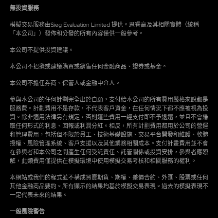
無投資服務
模擬交易服務由Sieg Evaluation Limited 提供。思睿高及其相關實體（統稱
「本公司」）發佈和分發的所有內容僅供一般參考。
本公司不提供投資建議。
本公司不招攬或建議購買或銷售任何金融商品、證券或基金。
本公司不擔任券商、保管人或金融中介人。
參與本公司的任何計劃完全出於自願，支付給本公司的所有費用嚴格來說都是
服務費。計劃費用不是存款，不代表客戶資金，在任何情況下都不應被視為投
資。除非適用法律另有規定，否則這些費用一經支付即不予退還，並且不會賺
取任何形式的利息、回報或利潤分紅。相反，所有計劃費用都用於公司的營運
和管理費用，包括但不限於員工、技術基礎設施、交易平台開發和維護、軟體
授權、風險管理系統、客戶支援以及其他業務相關成本。支付計畫費用並不會
在參與者和本公司之間產生任何受託責任、託管關係或投資安排，參與者應瞭
解，此類費用僅提供在模擬環境中使用模擬交易考核和相關服務的權利。
本網站或我們的程式並不構成買賣期貨、期權、差價合約、外匯、股票或任何
其他金融商品要約。所有顯示的結果均基於模擬交易表現。過去的模擬表現不
一定代表未來的結果。
一般風險警告