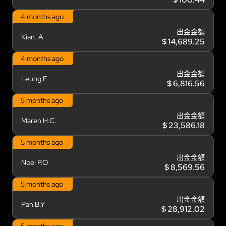
4 months ago
出金金額
Kian. A
$ 14,689.25
4 months ago
出金金額
Leung F
$ 6,816.56
5 months ago
出金金額
Maren H.C.
$ 23,586.18
5 months ago
出金金額
Noei P.O
$ 8,569.56
5 months ago
出金金額
Pan B.Y
$ 28,912.02
5 months ago