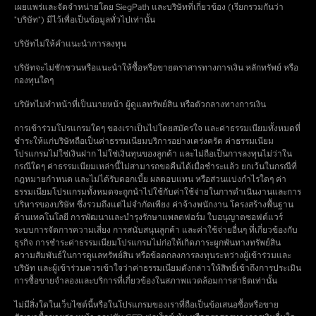
เผยแพร่และจัดจำหน่ายโดย SiegPath และบริษัทที่เกี่ยวข้อง (เรียกรวมกันว่า
"บริษัท") มีไว้เพื่อเป็นข้อมูลทั่วไปเท่านั้น
บริษัทไม่ให้คำแนะนำการลงทุน
บริษัทจะไม่ชักชวนหรือแนะนำให้ซื้อหรือขายตราสารทางการเงิน หลักทรัพย์ หรือ
กองทุนใดๆ
บริษัทไม่ทำหน้าที่เป็นนายหน้า ผู้ดูแลทรัพย์สิน หรือตัวกลางทางการเงิน
การเข้าร่วมโปรแกรมใดๆ ของเราเป็นไปโดยสมัครใจ และค่าธรรมเนียมทั้งหมดที่
ชำระให้แก่บริษัทถือเป็นค่าธรรมเนียมบริการอย่างเคร่งครัด ค่าธรรมเนียม
โปรแกรมไม่ใช่เงินฝาก ไม่ใช่เงินทุนของลูกค้า และไม่ถือเป็นการลงทุนไม่ว่าใน
กรณีใดๆ ค่าธรรมเนียมเหล่านี้ไม่สามารถขอคืนได้เมื่อชำระแล้ว ยกเว้นในกรณีที่
กฎหมายกำหนด และไม่ได้รับดอกเบี้ย ผลตอบแทน หรือส่วนแบ่งกำไรใดๆ ค่า
ธรรมเนียมโปรแกรมทั้งหมดจะถูกนำไปใช้กับค่าใช้จ่ายในการดำเนินงานและการ
บริหารของบริษัท ซึ่งรวมถึงแต่ไม่จำกัดเพียง ค่าจ้างพนักงาน โครงสร้างพื้นฐาน
ด้านเทคโนโลยี การพัฒนาและบำรุงรักษาแพลตฟอร์ม ใบอนุญาตซอฟต์แวร์
ระบบการจัดการความเสี่ยง การสนับสนุนลูกค้า และค่าใช้จ่ายอื่นๆ ที่เกี่ยวข้องกับ
ธุรกิจ การชำระค่าธรรมเนียมโปรแกรมไม่ก่อให้เกิดภาระผูกพันทางทรัพย์สิน
ความสัมพันธ์ในการดูแลทรัพย์สิน หรือข้อตกลงการลงทุนระหว่างผู้เข้าร่วมและ
บริษัท และผู้เข้าร่วมควรเข้าใจว่าค่าธรรมเนียมดังกล่าวให้สิทธิ์เข้าถึงการประเมิน
การซื้อขายจำลองและบริการที่เกี่ยวข้องในสภาพแวดล้อมการสาธิตเท่านั้น
ไม่มีสิ่งใดในเว็บไซต์นี้หรือในโปรแกรมของเราที่ถือเป็นข้อเสนอซื้อหรือขาย