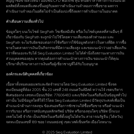
สัญญาซื้อขายล่วงหน้า ออปชัน CFD ฟอเร็กซ์ หุ้น หรือตราสารทางการเงินอื่นใด
ผลลัพธ์ทั้งหมดที่แสดงขึ้นอยู่กับผลการดำเนินงานจำลองการซื้อขาย ผลการ
ดำเนินงานจำลองในอดีตไม่จำเป็นต้องบ่งชี้ถึงผลการดำเนินงานในอนาคต
คำเตือนความเสี่ยงทั่วไป
ข้อมูลใดๆ บนเว็บไซต์ SiegPath โซเชียลมีเดีย หรือเว็บไซต์บุคคลที่สามอื่นๆ ที่
เกี่ยวข้องกับ SiegPath จะถูกนำไปใช้โดยความเสี่ยงของตัวท่านเอง และ
SiegPath จะไม่รับผิดชอบต่อการใช้หรือการใช้ข้อมูลดังกล่าวในทางที่ผิด การซื้อ
ขายในตลาดการเงินเป็นกิจกรรมที่มีความเสี่ยงสูง และขอแนะนำว่าอย่าเสี่ยงเกิน
กว่าที่ตนเองจะรับได้ Sieg Evaluation Limited ไม่ได้คำนึงถึงสถานะทางการเงิน
ส่วนบุคคลของคุณ หากคุณต้องการคำแนะนำทางการเงิน ขอแนะนำให้คุณ
ปรึกษาที่ปรึกษาทางการเงินหรือผู้เชี่ยวชาญที่ได้รับใบอนุญาต
องค์กรและนิติบุคคลที่เกี่ยวข้อง
เนื้อหาทั้งหมดเผยแพร่และจัดจำหน่ายโดย Sieg Evaluation Limited ซึ่งจด
ทะเบียนอยู่ที่ห้อง 2005 ชั้น 20 เลขที่ 248 ถนนควีนส์อีสต์ หว่านไจ้ เขตบริหาร
พิเศษฮ่องกง เลขทะเบียนบริษัท: 77606483 และบริษัทในเครือถือเป็นข้อมูลทั่วไป
เท่านั้น ไม่มีข้อมูลใดที่ให้ไว้โดย Sieg Evaluation Limited มีวัตถุประสงค์เพื่อเป็น
คำแนะนำด้านการลงทุน ข้อเสนอหรือการชักชวนให้ซื้อหรือขาย หรือคำแนะนำ
การรับรอง หรือการสนับสนุนหลักทรัพย์ บริษัท หรือกองทุนใดๆ บริษัท บิ๊กแบง
เทคโนโลยี จำกัด เป็นบริษัทในเครือที่ตั้งอยู่ในไต้หวัน สาธารณรัฐจีน (ไต้หวัน)
จดทะเบียนเลขที่ 189 ซอย 1 ถนนหย่งฟู เขตเวสต์เซ็นทรัล เมืองไถหนาน
© 2025 Sieg Evaluation Limited