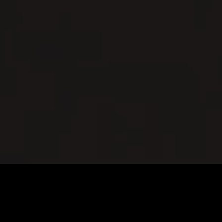
เราทำ
อะไร?
วิธีการยุคใหม่
เรากำลัง
ช่วย
Framsteg