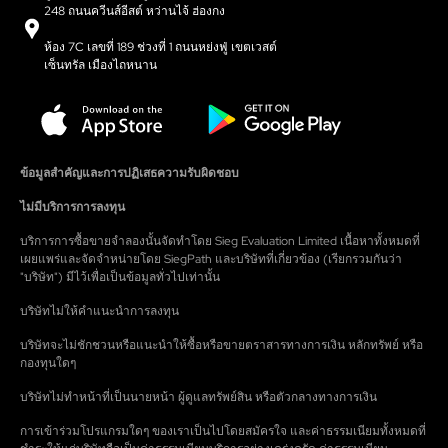
248 ถนนควีนส์อีสต์ หว่านไจ้ ฮ่องกง
ห้อง 7C เลขที่ 189 ช่วงที่ 1 ถนนหย่งฟู่ เขตเวสต์
เซ็นทรัล เมืองไถหนาน
ข้อมูลสำคัญและการปฏิเสธความรับผิดชอบ
ไม่มีบริการการลงทุน
บริการการซื้อขายจำลองนั้นจัดทำโดย Sieg Evaluation Limited เนื้อหาทั้งหมดที่
เผยแพร่และจัดจำหน่ายโดย SiegPath และบริษัทที่เกี่ยวข้อง (เรียกรวมกันว่า
"บริษัท") มีไว้เพื่อเป็นข้อมูลทั่วไปเท่านั้น
บริษัทไม่ให้คำแนะนำการลงทุน
บริษัทจะไม่ชักชวนหรือแนะนำให้ซื้อหรือขายตราสารทางการเงิน หลักทรัพย์ หรือ
กองทุนใดๆ
บริษัทไม่ทำหน้าที่เป็นนายหน้า ผู้ดูแลทรัพย์สิน หรือตัวกลางทางการเงิน
การเข้าร่วมโปรแกรมใดๆ ของเราเป็นไปโดยสมัครใจ และค่าธรรมเนียมทั้งหมดที่