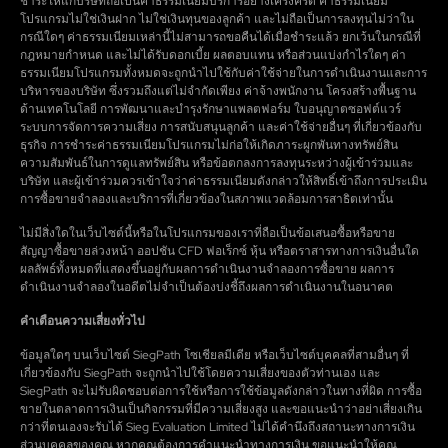
ชำระให้แก่บริษัทถือเป็นค่าธรรมเนียมบริการอย่างเคร่งครัด ค่าธรรมเนียม
โปรแกรมไม่ใช่เงินฝาก ไม่ใช่เงินทุนของลูกค้า และไม่ถือเป็นการลงทุนไม่ว่าใน
กรณีใดๆ ค่าธรรมเนียมเหล่านี้ไม่สามารถขอคืนได้เมื่อชำระแล้ว ยกเว้นในกรณีที่
กฎหมายกำหนด และไม่ได้รับดอกเบี้ย ผลตอบแทน หรือส่วนแบ่งกำไรใดๆ ค่า
ธรรมเนียมโปรแกรมทั้งหมดจะถูกนำไปใช้กับค่าใช้จ่ายในการดำเนินงานและการ
บริหารของบริษัท ซึ่งรวมถึงแต่ไม่จำกัดเพียง ค่าจ้างพนักงาน โครงสร้างพื้นฐาน
ด้านเทคโนโลยี การพัฒนาและบำรุงรักษาแพลตฟอร์ม ใบอนุญาตซอฟต์แวร์
ระบบการจัดการความเสี่ยง การสนับสนุนลูกค้า และค่าใช้จ่ายอื่นๆ ที่เกี่ยวข้องกับ
ธุรกิจ การชำระค่าธรรมเนียมโปรแกรมไม่ก่อให้เกิดภาระผูกพันทางทรัพย์สิน
ความสัมพันธ์ในการดูแลทรัพย์สิน หรือข้อตกลงการลงทุนระหว่างผู้เข้าร่วมและ
บริษัท และผู้เข้าร่วมควรเข้าใจว่าค่าธรรมเนียมดังกล่าวให้สิทธิ์เข้าถึงการประเมิน
การซื้อขายจำลองและบริการที่เกี่ยวข้องในสภาพแวดล้อมการสาธิตเท่านั้น
ไม่มีสิ่งใดในเว็บไซต์นี้หรือในโปรแกรมของเราที่ถือเป็นข้อเสนอซื้อหรือขาย
สัญญาซื้อขายล่วงหน้า ออปชัน CFD ฟอเร็กซ์ หุ้น หรือตราสารทางการเงินอื่นใด
ผลลัพธ์ทั้งหมดที่แสดงขึ้นอยู่กับผลการดำเนินงานจำลองการซื้อขาย ผลการ
ดำเนินงานจำลองในอดีตไม่จำเป็นต้องบ่งชี้ถึงผลการดำเนินงานในอนาคต
คำเตือนความเสี่ยงทั่วไป
ข้อมูลใดๆ บนเว็บไซต์ SiegPath โซเชียลมีเดีย หรือเว็บไซต์บุคคลที่สามอื่นๆ ที่
เกี่ยวข้องกับ SiegPath จะถูกนำไปใช้โดยความเสี่ยงของตัวท่านเอง และ
SiegPath จะไม่รับผิดชอบต่อการใช้หรือการใช้ข้อมูลดังกล่าวในทางที่ผิด การซื้อ
ขายในตลาดการเงินเป็นกิจกรรมที่มีความเสี่ยงสูง และขอแนะนำว่าอย่าเสี่ยงเกิน
กว่าที่ตนเองจะรับได้ Sieg Evaluation Limited ไม่ได้คำนึงถึงสถานะทางการเงิน
ส่วนบุคคลของคุณ หากคุณต้องการคำแนะนำทางการเงิน ขอแนะนำให้คุณ