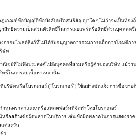
เกณฑ์ข้อบัญญัติข้อบังคับหรือสนธิสัญญาใด ๆ ไม่ว่าจะเป็นท้องถิ
ญญาสิทธิความเป็นส่วนตัวสิทธิ์ในการเผยแพร่หรือสิทธิ์ส่วนบุคคลหรือ
งกรอบโพสต์ลิงก์ที่ไม่ได้รับอนุญาตการรวมการแฮ็กการโจมตีการป
ิษัท
าณิชย์ที่ไม่พึงประสงค์ไปยังบุคคลที่สามหรือผู้ค้าของบริษัท แม้ว่า
ทธิ์ในการลบเนื้อหาเหล่านั้น
ี่บริษัทหรือโบรกเกอร์ ("โบรกเกอร์") ใช้อย่างชัดแจ้ง การซื้อขายต
รกำหนดราคาและ/หรือแพลตฟอร์มที่จัดทำโดยโบรกเกอร์
โยชน์หรือสร้างข้อผิดพลาดในบริการ เช่น ข้อผิดพลาดในการแสดงร
นแต่ละวัน
ช้า