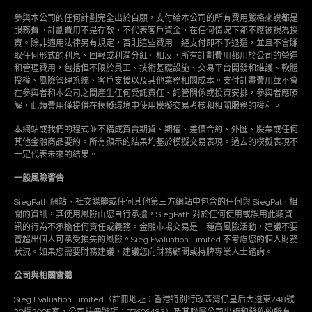
參與本公司的任何計劃完全出於自願，支付給本公司的所有費用嚴格來說都是
服務費。計劃費用不是存款，不代表客戶資金，在任何情況下都不應被視為投
資。除非適用法律另有規定，否則這些費用一經支付即不予退還，並且不會賺
取任何形式的利息、回報或利潤分紅。相反，所有計劃費用都用於公司的營運
和管理費用，包括但不限於員工、技術基礎設施、交易平台開發和維護、軟體
授權、風險管理系統、客戶支援以及其他業務相關成本。支付計畫費用並不會
在參與者和本公司之間產生任何受託責任、託管關係或投資安排，參與者應瞭
解，此類費用僅提供在模擬環境中使用模擬交易考核和相關服務的權利。
本網站或我們的程式並不構成買賣期貨、期權、差價合約、外匯、股票或任何
其他金融商品要約。所有顯示的結果均基於模擬交易表現。過去的模擬表現不
一定代表未來的結果。
一般風險警告
SiegPath 網站、社交媒體或任何其他第三方網站中包含的任何與 SiegPath 相
關的資訊，其使用風險由您自行承擔，SiegPath 對於任何使用或誤用此類資
訊的行為不承擔任何責任或義務。金融市場交易是一種高風險活動，建議不要
冒超出個人可承受損失的風險。Sieg Evaluation Limited 不考慮您的個人財務
狀況。如果您需要財務建議，建議您向財務顧問或持牌專業人士諮詢。
公司與相關實體
Sieg Evaluation Limited（註冊地址：香港特別行政區灣仔皇后大道東248號
20樓2005室，公司註冊號碼：77606483）及其聯屬公司出版和發佈的所有