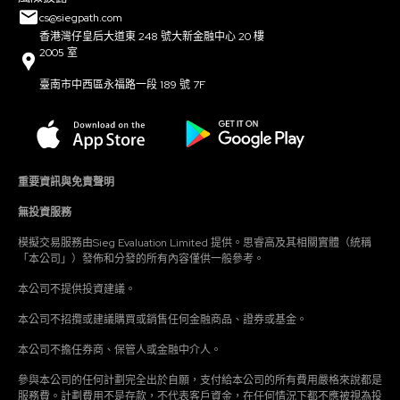
cs@siegpath.com
香港灣仔皇后大道東 248 號大新金融中心 20 樓
2005 室
臺南市中西區永福路一段 189 號 7F
重要資訊與免責聲明
無投資服務
模擬交易服務由Sieg Evaluation Limited 提供。思睿高及其相關實體（統稱
「本公司」）發佈和分發的所有內容僅供一般參考。
本公司不提供投資建議。
本公司不招攬或建議購買或銷售任何金融商品、證券或基金。
本公司不擔任券商、保管人或金融中介人。
參與本公司的任何計劃完全出於自願，支付給本公司的所有費用嚴格來說都是
服務費。計劃費用不是存款，不代表客戶資金，在任何情況下都不應被視為投