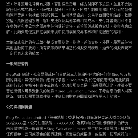
資。除非適用法律另有規定，否則這些費用一經支付即不予退還，並且不會賺
取任何形式的利息、回報或利潤分紅。相反，所有計劃費用都用於公司的營運
和管理費用，包括但不限於員工、技術基礎設施、交易平台開發和維護、軟體
授權、風險管理系統、客戶支援以及其他業務相關成本。支付計畫費用並不會
在參與者和本公司之間產生任何受託責任、託管關係或投資安排，參與者應瞭
解，此類費用僅提供在模擬環境中使用模擬交易考核和相關服務的權利。
本網站或我們的程式並不構成買賣期貨、期權、差價合約、外匯、股票或任何
其他金融商品要約。所有顯示的結果均基於模擬交易表現。過去的模擬表現不
一定代表未來的結果。
一般風險警告
SiegPath 網站、社交媒體或任何其他第三方網站中包含的任何與 SiegPath 相
關的資訊，其使用風險由您自行承擔，SiegPath 對於任何使用或誤用此類資
訊的行為不承擔任何責任或義務。金融市場交易是一種高風險活動，建議不要
冒超出個人可承受損失的風險。Sieg Evaluation Limited 不考慮您的個人財務
狀況。如果您需要財務建議，建議您向財務顧問或持牌專業人士諮詢。
公司與相關實體
Sieg Evaluation Limited（註冊地址：香港特別行政區灣仔皇后大道東248號
20樓2005室，公司註冊號碼：77606483）及其聯屬公司出版和發佈的所有
內容僅被視為一般資訊。Sieg Evaluation Limited 提供的任何資訊均不構成對
任何證券、公司或基金的投資建議、買賣要約或招攬，或推薦、認可或贊助。