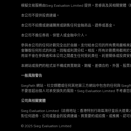
模擬交易服務由Sieg Evaluation Limited 提供。思睿高及
本公司不提供投資建議。
本公司不招攬或建議購買或銷售任何金融商品、證券或基金。
本公司不擔任券商、保管人或金融中介人。
參與本公司的任何計劃完全出於自願，支付給本公司的所有費用嚴格來
會賺取任何形式的利息、回報或利潤分紅。相反，所有計劃費用都用於
用並不會在參與者和本公司之間產生任何受託責任、託管關係或投資安
本網站或我們的程式並不構成買賣期貨、期權、差價合約、外匯、股票
一般風險警告
SiegPath 網站、社交媒體或任何其他第三方網站中包含的任何與 S
不要冒超出個人可承受損失的風險。Sieg Evaluation Limit
公司與相關實體
Sieg Evaluation Limited（註冊地址：香港特別行政區灣仔皇后大
對任何證券、公司或基金的投資建議、買賣要約或招攬，或推薦、認可或贊
© 2025 Sieg Evaluation Limited