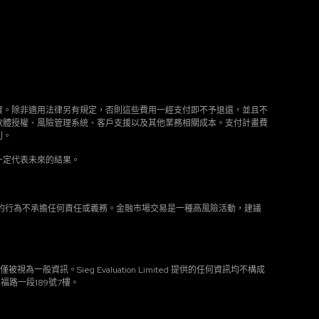
資。除非適用法律另有規定，否則這些費用一經支付即不予退還，並且不
軟體授權、風險管理系統、客戶支援以及其他業務相關成本。支付計畫費
利。
一定代表未來的結果。
用此類資訊的行為不承擔任何責任或義務。金融市場交易是一種高風險活動，建議
視為一般資訊。Sieg Evaluation Limited 提供的任何資訊均不構成
路一段189號7樓。