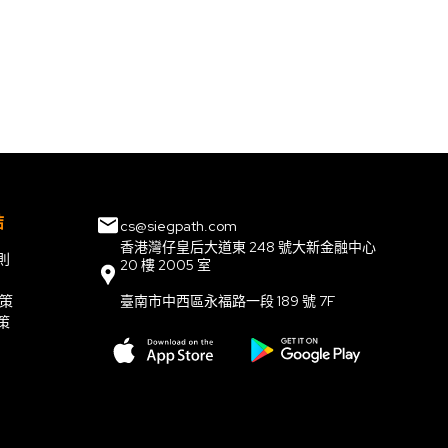
結
cs@siegpath.com
香港灣仔皇后大道東 248 號大新金融中心
則
20 樓 2005 室
政策
臺南市中西區永福路一段 189 號 7F
策