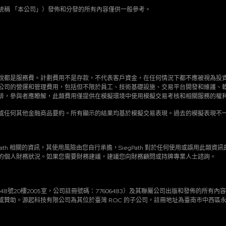
其相關實體（統稱 「本公司」）發佈和分發的所有內容僅供一般參考。
說都是服務費。計劃費用不是存款，不代表客戶資金，在任何情況下都不應被視為投
公司的營運和管理費用，包括但不限於員工、技術基礎設施、交易平台開發和維護、
排，參與者應瞭解，此類費用僅提供在模擬環境中使用模擬交易考核和相關服務的權
或任何其他金融商品要約。所有顯示的結果均基於模擬交易表現。過去的模擬表現不
iegPath 相關的資訊，其使用風險由您自行承擔，SiegPath 對於任何使用或誤
ed 不考慮您的個人財務狀況。如果您需要財務建議，建議您向財務顧問或持牌專業人士諮詢。
道東248號20樓2005室，公司註冊號碼：77606483）及其聯屬公司出版和發佈的所有內容僅被
助。源起科技有限公司為其位於臺灣 R.O.C 的子公司，註冊地址為臺南市中西區永福