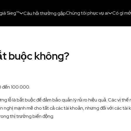
giá Sieg™
Chúng tôi phục vụ ai
Có gì mớ
Câu hỏi thường gặp
bắt buộc không?
0 đến 100.000.
ng lỗ là bắt buộc để đảm bảo quản lý rủi ro hiệu quả. Các vị th
n nghị mạnh mẽ cho tất cả các tài khoản, nhưng đối với các tài 
trong thị trường biến động.