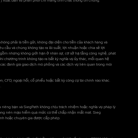
) xuất bản và phân phối chỉ mang tính chất thông tin chung.
không phải là tiền gửi, không đại diện cho tiền của khách hàng và
 cầu và chúng không tạo ra lãi suất, lợi nhuận hoặc chia sẻ lợi
ao gồm nhưng không giới hạn ở nhân sự, cơ sở hạ tầng công nghệ, phát
phí chương trình không tạo ra bất kỳ nghĩa vụ ủy thác, mối quan hệ
các đánh giá giao dịch mô phỏng và các dịch vụ liên quan trong môi
 CFD, ngoại hối, cổ phiếu hoặc bất kỳ công cụ tài chính nào khác.
.
a riêng bạn và SiegPath không chịu trách nhiệm hoặc nghĩa vụ pháp lý
ạn không nên mạo hiểm quá mức có thể chấp nhận mất mát. Sieg
chính hoặc chuyên gia được cấp phép.