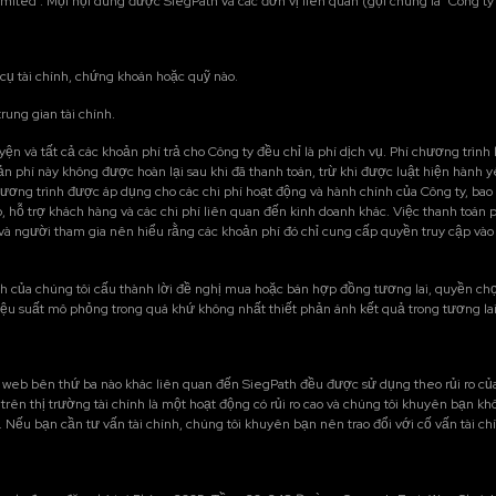
ited . Mọi nội dung được SiegPath và các đơn vị liên quan (gọi chung là "Công ty"
ụ tài chính, chứng khoán hoặc quỹ nào.
ung gian tài chính.
ện và tất cả các khoản phí trả cho Công ty đều chỉ là phí dịch vụ. Phí chương trình 
 phí này không được hoàn lại sau khi đã thanh toán, trừ khi được luật hiện hành yêu
chương trình được áp dụng cho các chi phí hoạt động và hành chính của Công ty, b
, hỗ trợ khách hàng và các chi phí liên quan đến kinh doanh khác. Việc thanh toán 
và người tham gia nên hiểu rằng các khoản phí đó chỉ cung cấp quyền truy cập vào 
 của chúng tôi cấu thành lời đề nghị mua hoặc bán hợp đồng tương lai, quyền chọn,
iệu suất mô phỏng trong quá khứ không nhất thiết phản ánh kết quả trong tương lai
g web bên thứ ba nào khác liên quan đến SiegPath đều được sử dụng theo rủi ro củ
ch trên thị trường tài chính là một hoạt động có rủi ro cao và chúng tôi khuyên b
. Nếu bạn cần tư vấn tài chính, chúng tôi khuyên bạn nên trao đổi với cố vấn tài 