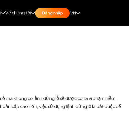
i
Về chúng tôi
VN
Đăng nhập
ế mở mà không có lệnh dừng lỗ sẽ được coi là vi phạm mềm,
khoản cấp cao hơn, việc sử dụng lệnh dừng lỗ là bắt buộc để