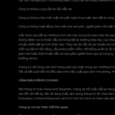
Các dịch vụ giao dịch mô phỏng được cung cấp bởi Sieg Evaluation Lim
Công ty không cung cấp tư vấn đầu tư.
Công ty không chào mời hoặc khuyến nghị mua hoặc bán bất kỳ công c
Công ty không hoạt động như một nhà môi giới, người giám hộ hoặc tr
Việc tham gia bất kỳ chương trình nào của chúng tôi hoàn toàn tự nguy
không được coi là khoản đầu tư trong bất kỳ trường hợp nào. Các khoản
nhuận dưới bất kỳ hình thức nào. Thay vào đó, tất cả các khoản phí 
triển và bảo trì nền tảng, cấp phép phần mềm, hệ thống quản lý rủi ro
giám sát hoặc thỏa thuận đầu tư nào giữa người tham gia và Công ty, 
trường demo.
Không có nội dung nào trên trang web này hoặc trong các chương trình
Tất cả kết quả hiển thị đều dựa trên hiệu suất giao dịch mô phỏng. H
CẢNH BÁO RỦI RO CHUNG
Mọi thông tin trên trang web SiegPath, mạng xã hội hoặc bất kỳ tran
nào đối với bất kỳ việc sử dụng hoặc lạm dụng thông tin đó. Giao dị
Evaluation Limited không xem xét tình hình tài chính cá nhân của bạn
Công ty và các thực thể liên quan