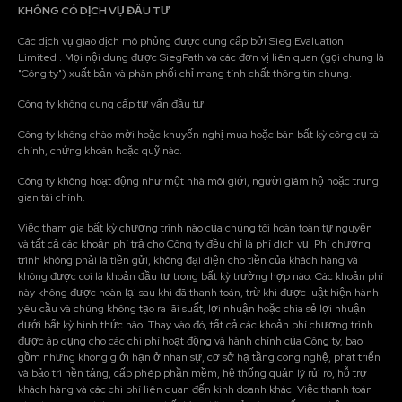
KHÔNG CÓ DỊCH VỤ ĐẦU TƯ
Các dịch vụ giao dịch mô phỏng được cung cấp bởi Sieg Evaluation
Limited . Mọi nội dung được SiegPath và các đơn vị liên quan (gọi chung là
"Công ty") xuất bản và phân phối chỉ mang tính chất thông tin chung.
Công ty không cung cấp tư vấn đầu tư.
Công ty không chào mời hoặc khuyến nghị mua hoặc bán bất kỳ công cụ tài
chính, chứng khoán hoặc quỹ nào.
Công ty không hoạt động như một nhà môi giới, người giám hộ hoặc trung
gian tài chính.
Việc tham gia bất kỳ chương trình nào của chúng tôi hoàn toàn tự nguyện
và tất cả các khoản phí trả cho Công ty đều chỉ là phí dịch vụ. Phí chương
trình không phải là tiền gửi, không đại diện cho tiền của khách hàng và
không được coi là khoản đầu tư trong bất kỳ trường hợp nào. Các khoản phí
này không được hoàn lại sau khi đã thanh toán, trừ khi được luật hiện hành
yêu cầu và chúng không tạo ra lãi suất, lợi nhuận hoặc chia sẻ lợi nhuận
dưới bất kỳ hình thức nào. Thay vào đó, tất cả các khoản phí chương trình
được áp dụng cho các chi phí hoạt động và hành chính của Công ty, bao
gồm nhưng không giới hạn ở nhân sự, cơ sở hạ tầng công nghệ, phát triển
và bảo trì nền tảng, cấp phép phần mềm, hệ thống quản lý rủi ro, hỗ trợ
khách hàng và các chi phí liên quan đến kinh doanh khác. Việc thanh toán