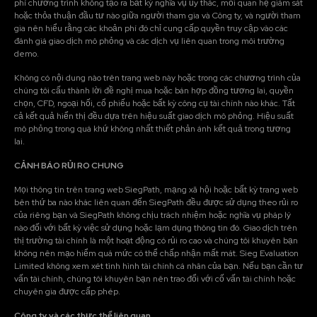
phí chương trình không tạo ra bất kỳ nghĩa vụ ủy thác, mối quan hệ giám sát
hoặc thỏa thuận đầu tư nào giữa người tham gia và Công ty, và người tham
gia nên hiểu rằng các khoản phí đó chỉ cung cấp quyền truy cập vào các
đánh giá giao dịch mô phỏng và các dịch vụ liên quan trong môi trường
demo.
Không có nội dung nào trên trang web này hoặc trong các chương trình của
chúng tôi cấu thành lời đề nghị mua hoặc bán hợp đồng tương lai, quyền
chọn, CFD, ngoại hối, cổ phiếu hoặc bất kỳ công cụ tài chính nào khác. Tất
cả kết quả hiển thị đều dựa trên hiệu suất giao dịch mô phỏng. Hiệu suất
mô phỏng trong quá khứ không nhất thiết phản ánh kết quả trong tương
lai.
CẢNH BÁO RỦI RO CHUNG
Mọi thông tin trên trang web SiegPath, mạng xã hội hoặc bất kỳ trang web
bên thứ ba nào khác liên quan đến SiegPath đều được sử dụng theo rủi ro
của riêng bạn và SiegPath không chịu trách nhiệm hoặc nghĩa vụ pháp lý
nào đối với bất kỳ việc sử dụng hoặc lạm dụng thông tin đó. Giao dịch trên
thị trường tài chính là một hoạt động có rủi ro cao và chúng tôi khuyên bạn
không nên mạo hiểm quá mức có thể chấp nhận mất mát. Sieg Evaluation
Limited không xem xét tình hình tài chính cá nhân của bạn. Nếu bạn cần tư
vấn tài chính, chúng tôi khuyên bạn nên trao đổi với cố vấn tài chính hoặc
chuyên gia được cấp phép.
Công ty và các thực thể liên quan