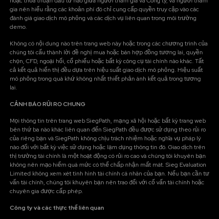
hoặc thỏa thuận đầu tư nào giữa người tham gia và Công ty, và người tham
gia nên hiểu rằng các khoản phí đó chỉ cung cấp quyền truy cập vào các
đánh giá giao dịch mô phỏng và các dịch vụ liên quan trong môi trường
demo.
Không có nội dung nào trên trang web này hoặc trong các chương trình của
chúng tôi cấu thành lời đề nghị mua hoặc bán hợp đồng tương lai, quyền
chọn, CFD, ngoại hối, cổ phiếu hoặc bất kỳ công cụ tài chính nào khác. Tất
cả kết quả hiển thị đều dựa trên hiệu suất giao dịch mô phỏng. Hiệu suất
mô phỏng trong quá khứ không nhất thiết phản ánh kết quả trong tương
lai.
CẢNH BÁO RỦI RO CHUNG
Mọi thông tin trên trang web SiegPath, mạng xã hội hoặc bất kỳ trang web
bên thứ ba nào khác liên quan đến SiegPath đều được sử dụng theo rủi ro
của riêng bạn và SiegPath không chịu trách nhiệm hoặc nghĩa vụ pháp lý
nào đối với bất kỳ việc sử dụng hoặc lạm dụng thông tin đó. Giao dịch trên
thị trường tài chính là một hoạt động có rủi ro cao và chúng tôi khuyên bạn
không nên mạo hiểm quá mức có thể chấp nhận mất mát. Sieg Evaluation
Limited không xem xét tình hình tài chính cá nhân của bạn. Nếu bạn cần tư
vấn tài chính, chúng tôi khuyên bạn nên trao đổi với cố vấn tài chính hoặc
chuyên gia được cấp phép.
Công ty và các thực thể liên quan