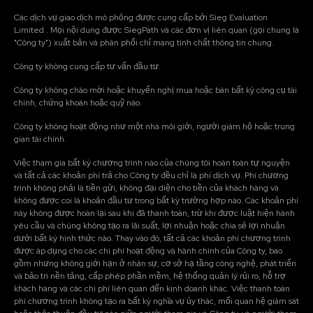
Các dịch vụ giao dịch mô phỏng được cung cấp bởi Sieg Evaluation
Limited . Mọi nội dung được SiegPath và các đơn vị liên quan (gọi chung là
"Công ty") xuất bản và phân phối chỉ mang tính chất thông tin chung.
Công ty không cung cấp tư vấn đầu tư.
Công ty không chào mời hoặc khuyến nghị mua hoặc bán bất kỳ công cụ tài
chính, chứng khoán hoặc quỹ nào.
Công ty không hoạt động như một nhà môi giới, người giám hộ hoặc trung
gian tài chính.
Việc tham gia bất kỳ chương trình nào của chúng tôi hoàn toàn tự nguyện
và tất cả các khoản phí trả cho Công ty đều chỉ là phí dịch vụ. Phí chương
trình không phải là tiền gửi, không đại diện cho tiền của khách hàng và
không được coi là khoản đầu tư trong bất kỳ trường hợp nào. Các khoản phí
này không được hoàn lại sau khi đã thanh toán, trừ khi được luật hiện hành
yêu cầu và chúng không tạo ra lãi suất, lợi nhuận hoặc chia sẻ lợi nhuận
dưới bất kỳ hình thức nào. Thay vào đó, tất cả các khoản phí chương trình
được áp dụng cho các chi phí hoạt động và hành chính của Công ty, bao
gồm nhưng không giới hạn ở nhân sự, cơ sở hạ tầng công nghệ, phát triển
và bảo trì nền tảng, cấp phép phần mềm, hệ thống quản lý rủi ro, hỗ trợ
khách hàng và các chi phí liên quan đến kinh doanh khác. Việc thanh toán
phí chương trình không tạo ra bất kỳ nghĩa vụ ủy thác, mối quan hệ giám sát