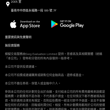
2005 室
臺南市中西區永福路一段 189 號 7F
重要資訊與免責聲明
無投資服務
模擬交易服務由Sieg Evaluation Limited 提供。思睿高及其相關實體（統稱
「本公司」）發佈和分發的所有內容僅供一般參考。
本公司不提供投資建議。
本公司不招攬或建議購買或銷售任何金融商品、證券或基金。
本公司不擔任券商、保管人或金融中介人。
參與本公司的任何計劃完全出於自願，支付給本公司的所有費用嚴格來說都是
服務費。計劃費用不是存款，不代表客戶資金，在任何情況下都不應被視為投
資。除非適用法律另有規定，否則這些費用一經支付即不予退還，並且不會賺
取任何形式的利息、回報或利潤分紅。相反，所有計劃費用都用於公司的營運
和管理費用，包括但不限於員工、技術基礎設施、交易平台開發和維護、軟體