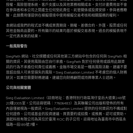
授權、風險管理系統、客戶支援以及其他業務相關成本。支付計畫費用並不會
在參與者和本公司之間產生任何受託責任、託管關係或投資安排，參與者應瞭
解，此類費用僅提供在模擬環境中使用模擬交易考核和相關服務的權利。
本網站或我們的程式並不構成買賣期貨、期權、差價合約、外匯、股票或任何
其他金融商品要約。所有顯示的結果均基於模擬交易表現。過去的模擬表現不
一定代表未來的結果。
一般風險警告
SiegPath 網站、社交媒體或任何其他第三方網站中包含的任何與 SiegPath 相
關的資訊，其使用風險由您自行承擔，SiegPath 對於任何使用或誤用此類資
訊的行為不承擔任何責任或義務。金融市場交易是一種高風險活動，建議不要
冒超出個人可承受損失的風險。Sieg Evaluation Limited 不考慮您的個人財務
狀況。如果您需要財務建議，建議您向財務顧問或持牌專業人士諮詢。
公司與相關實體
Sieg Evaluation Limited（註冊地址：香港特別行政區灣仔皇后大道東248號
20樓2005室，公司註冊號碼：77606483）及其聯屬公司出版和發佈的所有
內容僅被視為一般資訊。Sieg Evaluation Limited 提供的任何資訊均不構成對
任何證券、公司或基金的投資建議、買賣要約或招攬，或推薦、認可或贊助。
源起科技有限公司為其位於臺灣 R.O.C 的子公司，註冊地址為臺南市中西區永
福路一段189號7樓。