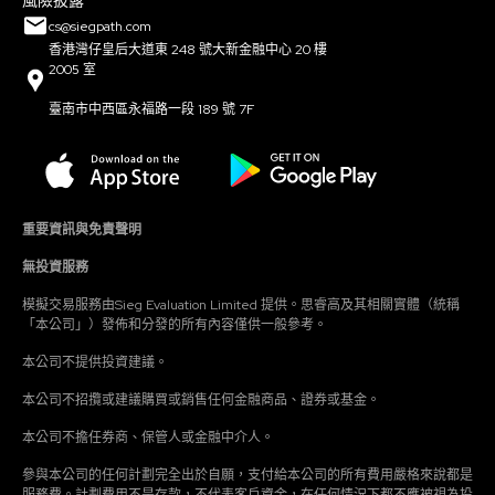
風險披露
cs@siegpath.com
香港灣仔皇后大道東 248 號大新金融中心 20 樓
2005 室
臺南市中西區永福路一段 189 號 7F
重要資訊與免責聲明
無投資服務
模擬交易服務由Sieg Evaluation Limited 提供。思睿高及其相關實體（統稱
「本公司」）發佈和分發的所有內容僅供一般參考。
本公司不提供投資建議。
本公司不招攬或建議購買或銷售任何金融商品、證券或基金。
本公司不擔任券商、保管人或金融中介人。
參與本公司的任何計劃完全出於自願，支付給本公司的所有費用嚴格來說都是
服務費。計劃費用不是存款，不代表客戶資金，在任何情況下都不應被視為投