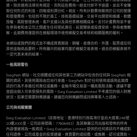
資。除非適用法律另有規定，否則這些費用一經支付即不予退還，並且不會賺
取任何形式的利息、回報或利潤分紅。相反，所有計劃費用都用於公司的營運
和管理費用，包括但不限於員工、技術基礎設施、交易平台開發和維護、軟體
授權、風險管理系統、客戶支援以及其他業務相關成本。支付計畫費用並不會
在參與者和本公司之間產生任何受託責任、託管關係或投資安排，參與者應瞭
解，此類費用僅提供在模擬環境中使用模擬交易考核和相關服務的權利。
本網站或我們的程式並不構成買賣期貨、期權、差價合約、外匯、股票或任何
其他金融商品要約。所有顯示的結果均基於模擬交易表現。過去的模擬表現不
一定代表未來的結果。
一般風險警告
SiegPath 網站、社交媒體或任何其他第三方網站中包含的任何與 SiegPath 相
關的資訊，其使用風險由您自行承擔，SiegPath 對於任何使用或誤用此類資
訊的行為不承擔任何責任或義務。金融市場交易是一種高風險活動，建議不要
冒超出個人可承受損失的風險。Sieg Evaluation Limited 不考慮您的個人財務
狀況。如果您需要財務建議，建議您向財務顧問或持牌專業人士諮詢。
公司與相關實體
Sieg Evaluation Limited（註冊地址：香港特別行政區灣仔皇后大道東248號
20樓2005室，公司註冊號碼：77606483）及其聯屬公司出版和發佈的所有
內容僅被視為一般資訊。Sieg Evaluation Limited 提供的任何資訊均不構成對
任何證券、公司或基金的投資建議、買賣要約或招攬，或推薦、認可或贊助。