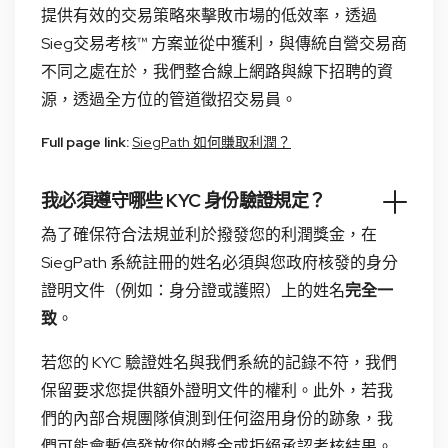
提供有效的交易策略來擊敗市場的低效率，透過
Sieg交易考核™ 方案並從中獲利，與傳統自營交易商
不同之處在於，我們整合線上網路與線下招聘的資
源，透過全方位的管道徵招交易員。
Full page link:
SiegPath 如何賺取利潤？
我必須遵守哪些 KYC 身份驗證規定？
為了確保符合法規並利於撥發您的利潤獎金，在
SiegPath 系統註冊的姓名必須與您政府核發的身分
證明文件（例如：身分證或護照）上的姓名
完全一
致
。
若您的 KYC 驗證姓名與我們系統的記錄不符，我們
保留要求您提供額外證明文件的權利。此外，若我
們的內部合規團隊偵測到任何盜用身份的跡象，我
們可能會暫停發放您的獎金或拒絕承認考核結果。