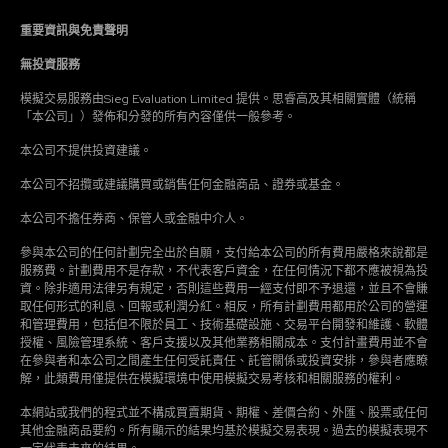
重要資訊與免責聲明
無投資服務
模擬交易服務由Sieg Evaluation Limited 提供。思睿高及其相關實體（統稱
「本公司」）發佈和分發的所有內容僅供一般參考。
本公司不提供投資建議。
本公司不招攬或建議購買或銷售任何金融商品、證券或基金。
本公司不擔任券商、保管人或金融中介人。
參與本公司的任何計劃完全出於自願，支付給本公司的所有費用嚴格來說都是
服務費。計劃費用不是存款，不代表客戶資金，在任何情況下都不應被視為投
資。除非適用法律另有規定，否則這些費用一經支付即不予退還，並且不會賺
取任何形式的利息、回報或利潤分紅。相反，所有計劃費用都用於公司的營運
和管理費用，包括但不限於員工、技術基礎設施、交易平台開發和維護、軟體
授權、風險管理系統、客戶支援以及其他業務相關成本。支付計畫費用並不會
在參與者和本公司之間產生任何受託責任、託管關係或投資安排，參與者應瞭
解，此類費用僅提供在模擬環境中使用模擬交易考核和相關服務的權利。
本網站或我們的程式並不構成買賣期貨、期權、差價合約、外匯、股票或任何
其他金融商品要約。所有顯示的結果均基於模擬交易表現。過去的模擬表現不