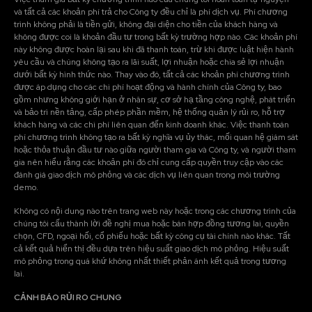
và tất cả các khoản phí trả cho Công ty đều chỉ là phí dịch vụ. Phí chương
trình không phải là tiền gửi, không đại diện cho tiền của khách hàng và
không được coi là khoản đầu tư trong bất kỳ trường hợp nào. Các khoản phí
này không được hoàn lại sau khi đã thanh toán, trừ khi được luật hiện hành
yêu cầu và chúng không tạo ra lãi suất, lợi nhuận hoặc chia sẻ lợi nhuận
dưới bất kỳ hình thức nào. Thay vào đó, tất cả các khoản phí chương trình
được áp dụng cho các chi phí hoạt động và hành chính của Công ty, bao
gồm nhưng không giới hạn ở nhân sự, cơ sở hạ tầng công nghệ, phát triển
và bảo trì nền tảng, cấp phép phần mềm, hệ thống quản lý rủi ro, hỗ trợ
khách hàng và các chi phí liên quan đến kinh doanh khác. Việc thanh toán
phí chương trình không tạo ra bất kỳ nghĩa vụ ủy thác, mối quan hệ giám sát
hoặc thỏa thuận đầu tư nào giữa người tham gia và Công ty, và người tham
gia nên hiểu rằng các khoản phí đó chỉ cung cấp quyền truy cập vào các
đánh giá giao dịch mô phỏng và các dịch vụ liên quan trong môi trường
demo.
Không có nội dung nào trên trang web này hoặc trong các chương trình của
chúng tôi cấu thành lời đề nghị mua hoặc bán hợp đồng tương lai, quyền
chọn, CFD, ngoại hối, cổ phiếu hoặc bất kỳ công cụ tài chính nào khác. Tất
cả kết quả hiển thị đều dựa trên hiệu suất giao dịch mô phỏng. Hiệu suất
mô phỏng trong quá khứ không nhất thiết phản ánh kết quả trong tương
lai.
CẢNH BÁO RỦI RO CHUNG