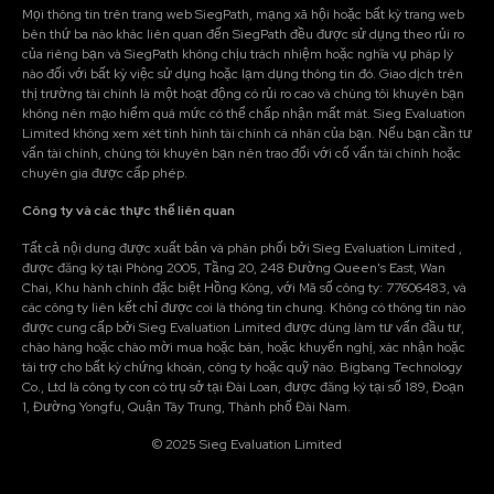
Mọi thông tin trên trang web SiegPath, mạng xã hội hoặc bất kỳ trang web
bên thứ ba nào khác liên quan đến SiegPath đều được sử dụng theo rủi ro
của riêng bạn và SiegPath không chịu trách nhiệm hoặc nghĩa vụ pháp lý
nào đối với bất kỳ việc sử dụng hoặc lạm dụng thông tin đó. Giao dịch trên
thị trường tài chính là một hoạt động có rủi ro cao và chúng tôi khuyên bạn
không nên mạo hiểm quá mức có thể chấp nhận mất mát. Sieg Evaluation
Limited không xem xét tình hình tài chính cá nhân của bạn. Nếu bạn cần tư
vấn tài chính, chúng tôi khuyên bạn nên trao đổi với cố vấn tài chính hoặc
chuyên gia được cấp phép.
Công ty và các thực thể liên quan
Tất cả nội dung được xuất bản và phân phối bởi Sieg Evaluation Limited ,
được đăng ký tại Phòng 2005, Tầng 20, 248 Đường Queen's East, Wan
Chai, Khu hành chính đặc biệt Hồng Kông, với Mã số công ty: 77606483, và
các công ty liên kết chỉ được coi là thông tin chung. Không có thông tin nào
được cung cấp bởi Sieg Evaluation Limited được dùng làm tư vấn đầu tư,
chào hàng hoặc chào mời mua hoặc bán, hoặc khuyến nghị, xác nhận hoặc
tài trợ cho bất kỳ chứng khoán, công ty hoặc quỹ nào. Bigbang Technology
Co., Ltd là công ty con có trụ sở tại Đài Loan, được đăng ký tại số 189, Đoạn
1, Đường Yongfu, Quận Tây Trung, Thành phố Đài Nam.
© 2025 Sieg Evaluation Limited