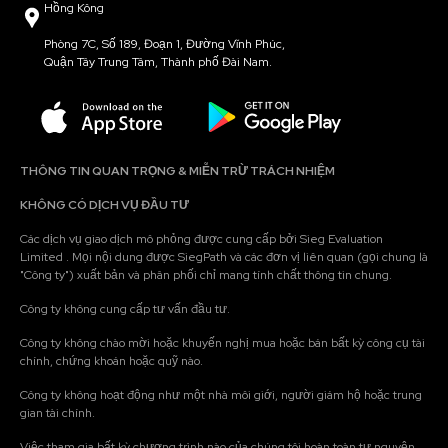
Hồng Kông
Phòng 7C, Số 189, Đoạn 1, Đường Vĩnh Phúc,
Quận Tây Trung Tâm, Thành phố Đài Nam.
THÔNG TIN QUAN TRỌNG & MIỄN TRỪ TRÁCH NHIỆM
KHÔNG CÓ DỊCH VỤ ĐẦU TƯ
Các dịch vụ giao dịch mô phỏng được cung cấp bởi Sieg Evaluation
Limited . Mọi nội dung được SiegPath và các đơn vị liên quan (gọi chung là
"Công ty") xuất bản và phân phối chỉ mang tính chất thông tin chung.
Công ty không cung cấp tư vấn đầu tư.
Công ty không chào mời hoặc khuyến nghị mua hoặc bán bất kỳ công cụ tài
chính, chứng khoán hoặc quỹ nào.
Công ty không hoạt động như một nhà môi giới, người giám hộ hoặc trung
gian tài chính.
Việc tham gia bất kỳ chương trình nào của chúng tôi hoàn toàn tự nguyện