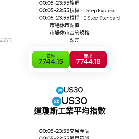
00:05-23:55
族群
00:05-23:55
槓桿 - 1 Step Express
00:05-23:55
槓桿 - 2 Step Standard
市場休市
點值
市場休市
合約規格
時區為準
點差
買進
賣出
7744.15
7744.18
US30
US30
道瓊斯工業平均指數
00:05-23:55
交易產品
00:05-23:55
備用符號