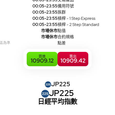
00:05-23:55
備用符號
00:05-23:55
族群
00:05-23:55
槓桿 - 1 Step Express
00:05-23:55
槓桿 - 2 Step Standard
市場休市
點值
市場休市
合約規格
時區為準
點差
買進
賣出
10909.12
10909.42
JP225
JP225
日經平均指數