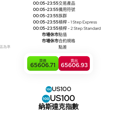
00:05-23:55
交易產品
00:05-23:55
備用符號
00:05-23:55
族群
00:05-23:55
槓桿 - 1 Step Express
00:05-23:55
槓桿 - 2 Step Standard
市場休市
點值
市場休市
合約規格
時區為準
點差
買進
賣出
65606.71
65606.93
US100
US100
納斯達克指數