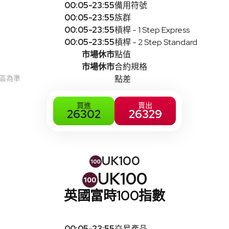
00:05-23:55
備用符號
00:05-23:55
族群
00:05-23:55
槓桿 - 1 Step Express
00:05-23:55
槓桿 - 2 Step Standard
市場休市
點值
市場休市
合約規格
時區為準
點差
買進
賣出
26302
26329
UK100
UK100
英國富時100指數
00:05-23:55
交易產品