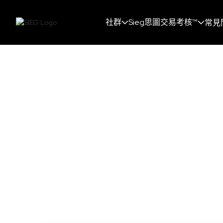
社群
Sieg思圖交易考核™
常見