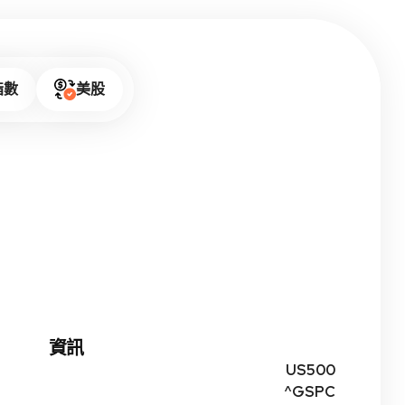
指數
美股
資訊
US500
^GSPC