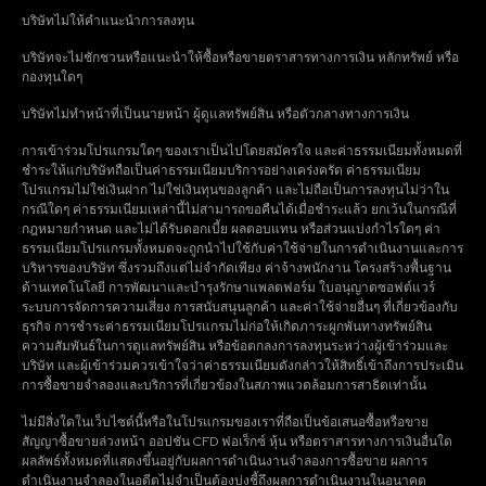
บริษัทไม่ให้คำแนะนำการลงทุน
บริษัทจะไม่ชักชวนหรือแนะนำให้ซื้อหรือขายตราสารทางการเงิน หลักทรัพย์ หรือ
กองทุนใดๆ
บริษัทไม่ทำหน้าที่เป็นนายหน้า ผู้ดูแลทรัพย์สิน หรือตัวกลางทางการเงิน
การเข้าร่วมโปรแกรมใดๆ ของเราเป็นไปโดยสมัครใจ และค่าธรรมเนียมทั้งหมดที่
ชำระให้แก่บริษัทถือเป็นค่าธรรมเนียมบริการอย่างเคร่งครัด ค่าธรรมเนียม
โปรแกรมไม่ใช่เงินฝาก ไม่ใช่เงินทุนของลูกค้า และไม่ถือเป็นการลงทุนไม่ว่าใน
กรณีใดๆ ค่าธรรมเนียมเหล่านี้ไม่สามารถขอคืนได้เมื่อชำระแล้ว ยกเว้นในกรณีที่
กฎหมายกำหนด และไม่ได้รับดอกเบี้ย ผลตอบแทน หรือส่วนแบ่งกำไรใดๆ ค่า
ธรรมเนียมโปรแกรมทั้งหมดจะถูกนำไปใช้กับค่าใช้จ่ายในการดำเนินงานและการ
บริหารของบริษัท ซึ่งรวมถึงแต่ไม่จำกัดเพียง ค่าจ้างพนักงาน โครงสร้างพื้นฐาน
ด้านเทคโนโลยี การพัฒนาและบำรุงรักษาแพลตฟอร์ม ใบอนุญาตซอฟต์แวร์
ระบบการจัดการความเสี่ยง การสนับสนุนลูกค้า และค่าใช้จ่ายอื่นๆ ที่เกี่ยวข้องกับ
ธุรกิจ การชำระค่าธรรมเนียมโปรแกรมไม่ก่อให้เกิดภาระผูกพันทางทรัพย์สิน
ความสัมพันธ์ในการดูแลทรัพย์สิน หรือข้อตกลงการลงทุนระหว่างผู้เข้าร่วมและ
บริษัท และผู้เข้าร่วมควรเข้าใจว่าค่าธรรมเนียมดังกล่าวให้สิทธิ์เข้าถึงการประเมิน
การซื้อขายจำลองและบริการที่เกี่ยวข้องในสภาพแวดล้อมการสาธิตเท่านั้น
ไม่มีสิ่งใดในเว็บไซต์นี้หรือในโปรแกรมของเราที่ถือเป็นข้อเสนอซื้อหรือขาย
สัญญาซื้อขายล่วงหน้า ออปชัน CFD ฟอเร็กซ์ หุ้น หรือตราสารทางการเงินอื่นใด
ผลลัพธ์ทั้งหมดที่แสดงขึ้นอยู่กับผลการดำเนินงานจำลองการซื้อขาย ผลการ
ดำเนินงานจำลองในอดีตไม่จำเป็นต้องบ่งชี้ถึงผลการดำเนินงานในอนาคต