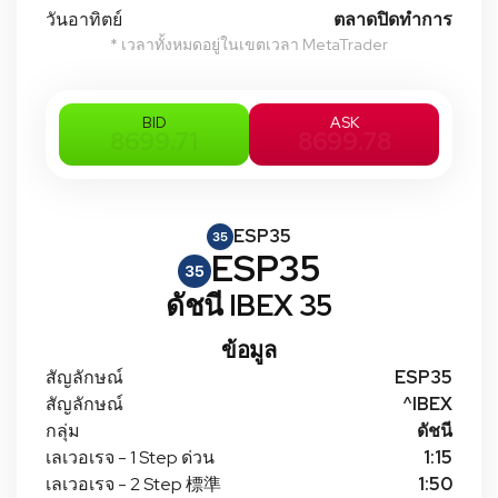
วันอาทิตย์
ตลาดปิดทําการ
* เวลาทั้งหมดอยู่ในเขตเวลา MetaTrader
BID
ASK
8699.71
8699.78
ESP35
ESP35
ดัชนี IBEX 35
ข้อมูล
สัญลักษณ์
ESP35
สัญลักษณ์
^IBEX
กลุ่ม
ดัชนี
เลเวอเรจ - 1 Step ด่วน
1:15
เลเวอเรจ - 2 Step 標準
1:50