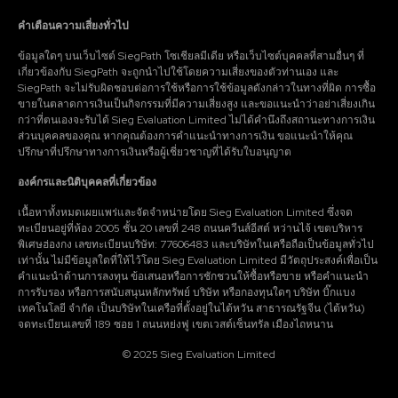
คำเตือนความเสี่ยงทั่วไป
ข้อมูลใดๆ บนเว็บไซต์ SiegPath โซเชียลมีเดีย หรือเว็บไซต์บุคคลที่สามอื่นๆ ที่
เกี่ยวข้องกับ SiegPath จะถูกนำไปใช้โดยความเสี่ยงของตัวท่านเอง และ
SiegPath จะไม่รับผิดชอบต่อการใช้หรือการใช้ข้อมูลดังกล่าวในทางที่ผิด การซื้อ
ขายในตลาดการเงินเป็นกิจกรรมที่มีความเสี่ยงสูง และขอแนะนำว่าอย่าเสี่ยงเกิน
กว่าที่ตนเองจะรับได้ Sieg Evaluation Limited ไม่ได้คำนึงถึงสถานะทางการเงิน
ส่วนบุคคลของคุณ หากคุณต้องการคำแนะนำทางการเงิน ขอแนะนำให้คุณ
ปรึกษาที่ปรึกษาทางการเงินหรือผู้เชี่ยวชาญที่ได้รับใบอนุญาต
องค์กรและนิติบุคคลที่เกี่ยวข้อง
เนื้อหาทั้งหมดเผยแพร่และจัดจำหน่ายโดย Sieg Evaluation Limited ซึ่งจด
ทะเบียนอยู่ที่ห้อง 2005 ชั้น 20 เลขที่ 248 ถนนควีนส์อีสต์ หว่านไจ้ เขตบริหาร
พิเศษฮ่องกง เลขทะเบียนบริษัท: 77606483 และบริษัทในเครือถือเป็นข้อมูลทั่วไป
เท่านั้น ไม่มีข้อมูลใดที่ให้ไว้โดย Sieg Evaluation Limited มีวัตถุประสงค์เพื่อเป็น
คำแนะนำด้านการลงทุน ข้อเสนอหรือการชักชวนให้ซื้อหรือขาย หรือคำแนะนำ
การรับรอง หรือการสนับสนุนหลักทรัพย์ บริษัท หรือกองทุนใดๆ บริษัท บิ๊กแบง
เทคโนโลยี จำกัด เป็นบริษัทในเครือที่ตั้งอยู่ในไต้หวัน สาธารณรัฐจีน (ไต้หวัน)
จดทะเบียนเลขที่ 189 ซอย 1 ถนนหย่งฟู เขตเวสต์เซ็นทรัล เมืองไถหนาน
© 2025 Sieg Evaluation Limited