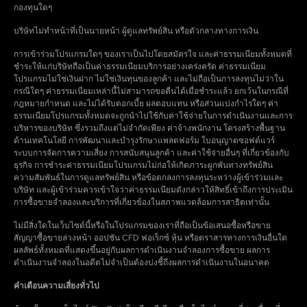
กองทุนใดๆ
บริษัทไม่ทำหน้าที่เป็นนายหน้า ผู้ดูแลทรัพย์สิน หรือตัวกลางทางการเงิน
การเข้าร่วมโปรแกรมใดๆ ของเราเป็นไปโดยสมัครใจ และค่าธรรมเนียมทั้งหมดที่
ชำระให้แก่บริษัทถือเป็นค่าธรรมเนียมบริการอย่างเคร่งครัด ค่าธรรมเนียม
โปรแกรมไม่ใช่เงินฝาก ไม่ใช่เงินทุนของลูกค้า และไม่ถือเป็นการลงทุนไม่ว่าใน
กรณีใดๆ ค่าธรรมเนียมเหล่านี้ไม่สามารถขอคืนได้เมื่อชำระแล้ว ยกเว้นในกรณีที่
กฎหมายกำหนด และไม่ได้รับดอกเบี้ย ผลตอบแทน หรือส่วนแบ่งกำไรใดๆ ค่า
ธรรมเนียมโปรแกรมทั้งหมดจะถูกนำไปใช้กับค่าใช้จ่ายในการดำเนินงานและการ
บริหารของบริษัท ซึ่งรวมถึงแต่ไม่จำกัดเพียง ค่าจ้างพนักงาน โครงสร้างพื้นฐาน
ด้านเทคโนโลยี การพัฒนาและบำรุงรักษาแพลตฟอร์ม ใบอนุญาตซอฟต์แวร์
ระบบการจัดการความเสี่ยง การสนับสนุนลูกค้า และค่าใช้จ่ายอื่นๆ ที่เกี่ยวข้องกับ
ธุรกิจ การชำระค่าธรรมเนียมโปรแกรมไม่ก่อให้เกิดภาระผูกพันทางทรัพย์สิน
ความสัมพันธ์ในการดูแลทรัพย์สิน หรือข้อตกลงการลงทุนระหว่างผู้เข้าร่วมและ
บริษัท และผู้เข้าร่วมควรเข้าใจว่าค่าธรรมเนียมดังกล่าวให้สิทธิ์เข้าถึงการประเมิน
การซื้อขายจำลองและบริการที่เกี่ยวข้องในสภาพแวดล้อมการสาธิตเท่านั้น
ไม่มีสิ่งใดในเว็บไซต์นี้หรือในโปรแกรมของเราที่ถือเป็นข้อเสนอซื้อหรือขาย
สัญญาซื้อขายล่วงหน้า ออปชัน CFD ฟอเร็กซ์ หุ้น หรือตราสารทางการเงินอื่นใด
ผลลัพธ์ทั้งหมดที่แสดงขึ้นอยู่กับผลการดำเนินงานจำลองการซื้อขาย ผลการ
ดำเนินงานจำลองในอดีตไม่จำเป็นต้องบ่งชี้ถึงผลการดำเนินงานในอนาคต
คำเตือนความเสี่ยงทั่วไป