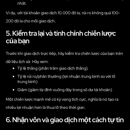
nhất.
Ví dụ, với tài khoản giao dịch 10.000 đô la, rủi ro không quá 100-
200 đô la cho mỗi giao dịch.
5. Kiểm tra lại và tinh chỉnh chiến lược
của bạn
Trước khi giao dịch trực tiếp, hãy kiểm tra chiến lược của bạn trên
dữ liệu lịch sử. Hãy xem:
Tỷ lệ thắng (phần trăm giao dịch thắng)
Tỷ lệ rủi ro/phần thưởng (lợi nhuận trung bình so với lỗ
trung bình)
Giảm (giảm từ đỉnh xuống đáy trong số dư tài khoản)
Một chiến lược mạnh mẽ có kỳ vọng tích cực, nghĩa là nó tạo ra
nhiều lợi nhuận hơn là thua lỗ theo thời gian.
6. Nhận vốn và giao dịch một cách tự tin