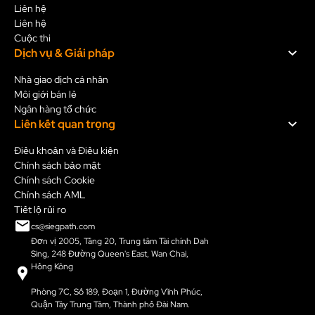
Liên hệ
Liên hệ
Cuộc thi
Dịch vụ & Giải pháp
Nhà giao dịch cá nhân
Môi giới bán lẻ
Ngân hàng tổ chức
Liên kết quan trọng
Điều khoản và Điều kiện
Chính sách bảo mật
Chính sách Cookie
Chính sách AML
Tiết lộ rủi ro
cs@siegpath.com
Đơn vị 2005, Tầng 20, Trung tâm Tài chính Dah
Sing, 248 Đường Queen's East, Wan Chai,
Hồng Kông
Phòng 7C, Số 189, Đoạn 1, Đường Vĩnh Phúc,
Quận Tây Trung Tâm, Thành phố Đài Nam.