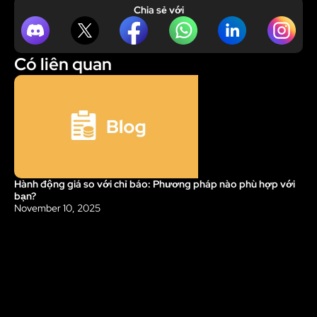
Chia sẻ với
Có liên quan
Hành động giá so với chỉ báo: Phương pháp nào phù hợp với 
Blog
bạn?
November 10, 2025