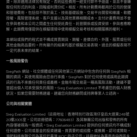
資。除非適用法律另有規定，否則這些費用一經支付即不予退還，並且不會賺
取任何形式的利息、回報或利潤分紅。相反，所有計劃費用都用於公司的營運
和管理費用，包括但不限於員工、技術基礎設施、交易平台開發和維護、軟體
授權、風險管理系統、客戶支援以及其他業務相關成本。支付計畫費用並不會
在參與者和本公司之間產生任何受託責任、託管關係或投資安排，參與者應瞭
解，此類費用僅提供在模擬環境中使用模擬交易考核和相關服務的權利。
本網站或我們的程式並不構成買賣期貨、期權、差價合約、外匯、股票或任何
其他金融商品要約。所有顯示的結果均基於模擬交易表現。過去的模擬表現不
一定代表未來的結果。
一般風險警告
SiegPath 網站、社交媒體或任何其他第三方網站中包含的任何與 SiegPath 相
關的資訊，其使用風險由您自行承擔，SiegPath 對於任何使用或誤用此類資
訊的行為不承擔任何責任或義務。金融市場交易是一種高風險活動，建議不要
冒超出個人可承受損失的風險。Sieg Evaluation Limited 不考慮您的個人財務
狀況。如果您需要財務建議，建議您向財務顧問或持牌專業人士諮詢。
公司與相關實體
Sieg Evaluation Limited（註冊地址：香港特別行政區灣仔皇后大道東248號
20樓2005室，公司註冊號碼：77606483）及其聯屬公司出版和發佈的所有
內容僅被視為一般資訊。Sieg Evaluation Limited 提供的任何資訊均不構成對
任何證券、公司或基金的投資建議、買賣要約或招攬，或推薦、認可或贊助。
源起科技有限公司為其位於臺灣 R.O.C 的子公司，註冊地址為臺南市中西區永