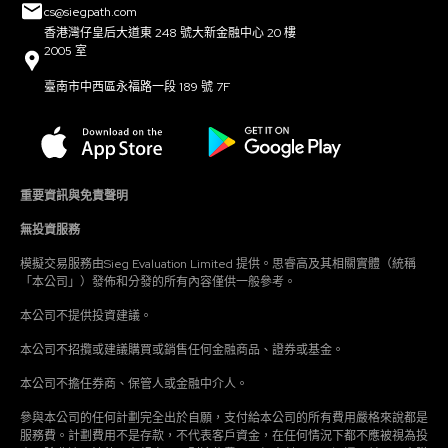
cs@siegpath.com
香港灣仔皇后大道東 248 號大新金融中心 20 樓
2005 室
臺南市中西區永福路一段 189 號 7F
重要資訊與免責聲明
無投資服務
模擬交易服務由Sieg Evaluation Limited 提供。思睿高及其相關實體（統稱
「本公司」）發佈和分發的所有內容僅供一般參考。
本公司不提供投資建議。
本公司不招攬或建議購買或銷售任何金融商品、證券或基金。
本公司不擔任券商、保管人或金融中介人。
參與本公司的任何計劃完全出於自願，支付給本公司的所有費用嚴格來說都是
服務費。計劃費用不是存款，不代表客戶資金，在任何情況下都不應被視為投