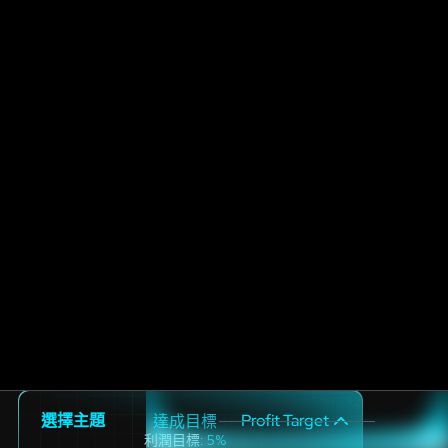
9500
Day 1
Trade Date
When we lose
Shark plan?
Max Drawdown (5%)
In the 10K Shark Plan, there are no minimum trading days
required.
You’ll pass the evaluation once you reach a 5% profit
target
30
it’s possible to complete it in just one day.
盈利目標
選擇主題
Profit Target
達成目標
故障臨界值
故障臨界值
利潤目標:
每日損失上限:
5%
2.5%
最大縮減：
5%
每日損失限額