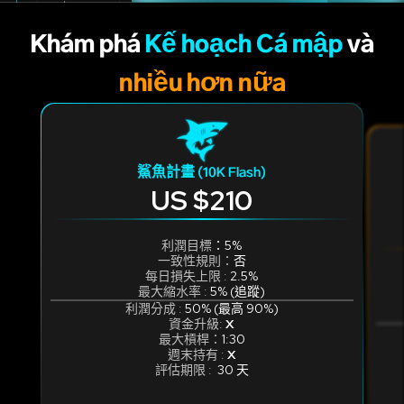
最大回撤
10000
10500
在
Shark 計劃
中賺取獎勵
？
Khám phá
Kế hoạch Cá mập
và
利潤分割
天
9750
10000
利潤分成 (50-90%)
10000
nhiều hơn nữa
評估時間
9000
9500
在 10K 鯊魚計劃中，沒有最低交易天數的要求。
只要達到 5% 的利潤目標，您就能通過評估
Shark 計畫
中的時間限制
？
一天就可以完成。
第一天
第五天
評估期限 (30 天)
第一天
交易日期
鯊魚計畫 (10K Flash)
交易日期
在 10K 鯊魚計劃中，沒有最低交易天數的要求。
US $210
如何通過
Shark 計劃？
第一天
當我們失去
「鯊魚計畫」
時
？
只要達到 5% 的利潤目標，您就能通過評估
利潤目標 (5%)
交易日期
一天就可以完成。
每日損失上限 (2.5%)
利潤目標
：5%
當我們失去
「鯊魚計畫」
時
？
在 10K 鯊魚計劃中，沒有最低交易天數的要求。
一致性規則：
否
每日虧損限制是指您在單日內的虧損不能超過帳戶餘額的
最大縮減 (5%)
每日損失上限 :
2.5%
2.5%。
只要達到 5% 的利潤目標，您就能通過評估
最大縮水率 :
5% (追蹤)
一天就可以完成。
在 10K 鯊魚計劃中，沒有最低交易天數的要求。
利潤分成 :
50% (最高 90%)
此金額根據前一天的帳戶餘額計算。
資金升級:
X
只要達到 5% 的利潤目標，您就能通過評估
最大槓桿：
1:30
例如，如果您的帳戶餘額在昨天結束時是 $10,000，您今
週末持有 :
X
一天就可以完成。
天的損失不得超過 $250，也就是您的餘額不得低於
評估期限 :
30 天
$9,750。