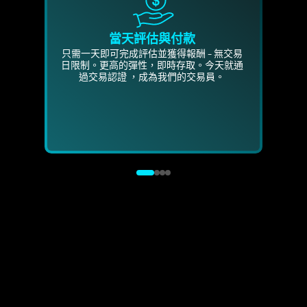
當天評估與付款
只需一天即可完成評估並獲得報酬 - 無交易
賺取高
只需
只需
日限制。更高的彈性，即時存取。今天就通
功。
日限
日限
過交易認證 ，成為我們的交易員。
Failure Threshold
Max Drawdown:
5%
10000