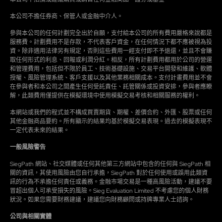
本公司不擔任券商、保管人或金融中介人。
參與本公司的任何計劃完全出於自願，支付給本公司的所有費用嚴格來說都是
服務費。計劃費用不是存款，不代表客戶資金，在任何情況下都不應被視為投
資。除非適用法律另有規定，否則這些費用一經支付即不予退還，並且不會賺
取任何形式的利息、回報或利潤分紅。相反，所有計劃費用都用於公司的營運
和管理費用，包括但不限於員工、技術基礎設施、交易平台開發和維護、軟體
授權、風險管理系統、客戶支援以及其他業務相關成本。支付計畫費用並不會
在參與者和本公司之間產生任何受託責任、託管關係或投資安排，參與者應瞭
解，此類費用僅提供在模擬環境中使用模擬交易考核和相關服務的權利。
本網站或我們的程式並不構成買賣期貨、期權、差價合約、外匯、股票或任何
其他金融商品要約。所有顯示的結果均基於模擬交易表現。過去的模擬表現不
一定代表未來的結果。
一般風險警告
SiegPath 網站、社交媒體或任何其他第三方網站中包含的任何與 SiegPath 相
關的資訊，其使用風險由您自行承擔，SiegPath 對於任何使用或誤用此類資
訊的行為不承擔任何責任或義務。金融市場交易是一種高風險活動，建議不要
冒超出個人可承受損失的風險。Sieg Evaluation Limited 不考慮您的個人財務
狀況。如果您需要財務建議，建議您向財務顧問或持牌專業人士諮詢。
公司與相關實體