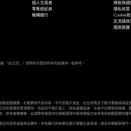
個人交易者
條款與細
零售經紀商
隱私政策
機構銀行
Cookie
反洗錢政
風險披露
相關實體（統稱 「本公司」）發佈和分發的所有內容僅供一般參考。
說都是服務費。計劃費用不是存款，不代表客戶資金，在任何情況下都不應被視為投
公司的營運和管理費用，包括但不限於員工、技術基礎設施、交易平台開發和維護、
排，參與者應瞭解，此類費用僅提供在模擬環境中使用模擬交易考核和相關服務的權
或任何其他金融商品要約。所有顯示的結果均基於模擬交易表現。過去的模擬表現不