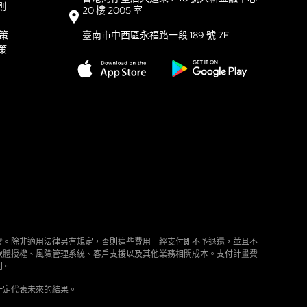
則
20 樓 2005 室
政策
臺南市中西區永福路一段 189 號 7F
策
資。除非適用法律另有規定，否則這些費用一經支付即不予退還，並且不
軟體授權、風險管理系統、客戶支援以及其他業務相關成本。支付計畫費
利。
一定代表未來的結果。