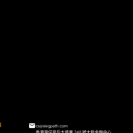
結
cs@siegpath.com
香港灣仔皇后大道東 248 號大新金融中心