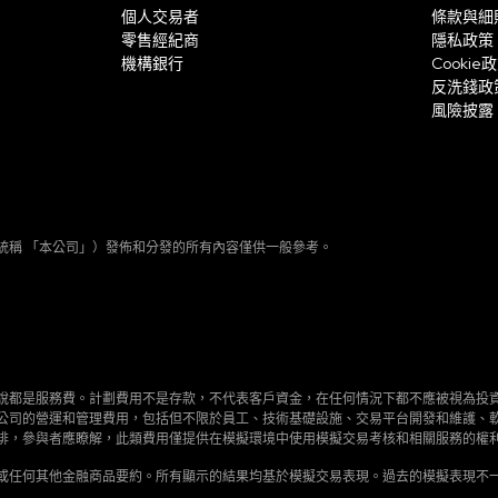
個人交易者
條款與細
零售經紀商
隱私政策
機構銀行
Cookie
反洗錢政
風險披露
其相關實體（統稱 「本公司」）發佈和分發的所有內容僅供一般參考。
說都是服務費。計劃費用不是存款，不代表客戶資金，在任何情況下都不應被視為投
公司的營運和管理費用，包括但不限於員工、技術基礎設施、交易平台開發和維護、
排，參與者應瞭解，此類費用僅提供在模擬環境中使用模擬交易考核和相關服務的權
或任何其他金融商品要約。所有顯示的結果均基於模擬交易表現。過去的模擬表現不