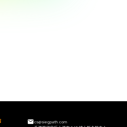
結
cs@siegpath.com