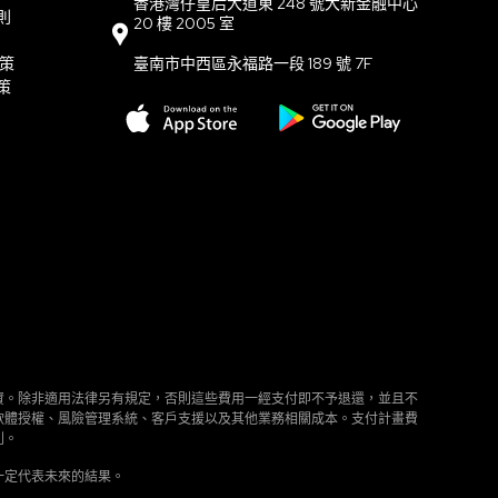
香港灣仔皇后大道東 248 號大新金融中心
則
20 樓 2005 室
政策
臺南市中西區永福路一段 189 號 7F
策
資。除非適用法律另有規定，否則這些費用一經支付即不予退還，並且不
軟體授權、風險管理系統、客戶支援以及其他業務相關成本。支付計畫費
利。
一定代表未來的結果。