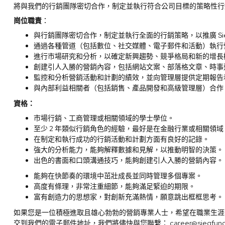
將與我們的行銷團隊密切合作，制定並執行符合公司目標的策略性行
崗位職責
：
與行銷團隊密切合作，制定並執行全面的行銷策略，以推廣 Sieg
通過各種管道（包括數位、社交媒體、電子郵件和活動）執行
進行市場研究和分析，以確定新興趨勢、競爭格局和新的增長
創建引人入勝的營銷內容，包括網站文案、部落格文章、時事
監控和分析營銷活動和計劃的績效，並向管理層提供定期報告
與內部利益相關者（包括銷售、產品開發和高級管理層）合作
資格：
市場行銷、工商管理或相關領域的學士學位。
至少 2 年類似行銷角色的經驗，最好是在金融行業或相關領域
在制定和執行成功的行銷活動和計劃方面有良好的記錄。
強大的分析能力，能夠解釋數據和見解，以推動明智的決策。
出色的書面和口頭溝通技巧，能夠創建引人入勝的營銷內容。
能夠在快節奏的環境中茁壯成長並同時管理多個專案。
高度有條理，非常注重細節，能夠滿足緊迫的期限。
富有創造力的思想家，對創新充滿熱情，願意跳出框框思考。
如果您是一位積極進取且雄心勃勃的營銷專業人士，希望在職業生涯
交到我們的電子郵件地址，我們將儘快與您聯繫：
career@siegfun