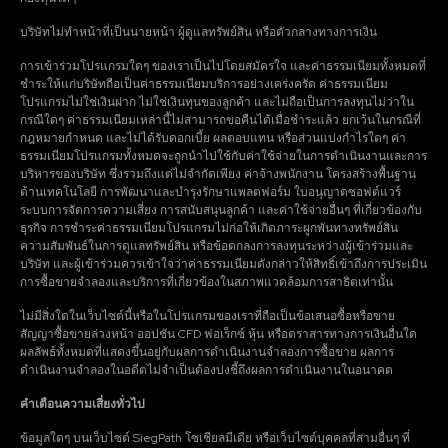
บริษัทไม่ทำหน้าที่เป็นนายหน้า ผู้ดูแลทรัพย์สิน หรือตัวกลางทางการเงิน
การเข้าร่วมโปรแกรมใดๆ ของเราเป็นไปโดยสมัครใจ และค่าธรรมเนียมทั้งหมดที่
ชำระให้แก่บริษัทถือเป็นค่าธรรมเนียมบริการอย่างเคร่งครัด ค่าธรรมเนียม
โปรแกรมไม่ใช่เงินฝาก ไม่ใช่เงินทุนของลูกค้า และไม่ถือเป็นการลงทุนไม่ว่าใน
กรณีใดๆ ค่าธรรมเนียมเหล่านี้ไม่สามารถขอคืนได้เมื่อชำระแล้ว ยกเว้นในกรณีที่
กฎหมายกำหนด และไม่ได้รับดอกเบี้ย ผลตอบแทน หรือส่วนแบ่งกำไรใดๆ ค่า
ธรรมเนียมโปรแกรมทั้งหมดจะถูกนำไปใช้กับค่าใช้จ่ายในการดำเนินงานและการ
บริหารของบริษัท ซึ่งรวมถึงแต่ไม่จำกัดเพียง ค่าจ้างพนักงาน โครงสร้างพื้นฐาน
ด้านเทคโนโลยี การพัฒนาและบำรุงรักษาแพลตฟอร์ม ใบอนุญาตซอฟต์แวร์
ระบบการจัดการความเสี่ยง การสนับสนุนลูกค้า และค่าใช้จ่ายอื่นๆ ที่เกี่ยวข้องกับ
ธุรกิจ การชำระค่าธรรมเนียมโปรแกรมไม่ก่อให้เกิดภาระผูกพันทางทรัพย์สิน
ความสัมพันธ์ในการดูแลทรัพย์สิน หรือข้อตกลงการลงทุนระหว่างผู้เข้าร่วมและ
บริษัท และผู้เข้าร่วมควรเข้าใจว่าค่าธรรมเนียมดังกล่าวให้สิทธิ์เข้าถึงการประเมิน
การซื้อขายจำลองและบริการที่เกี่ยวข้องในสภาพแวดล้อมการสาธิตเท่านั้น
ไม่มีสิ่งใดในเว็บไซต์นี้หรือในโปรแกรมของเราที่ถือเป็นข้อเสนอซื้อหรือขาย
สัญญาซื้อขายล่วงหน้า ออปชัน CFD ฟอเร็กซ์ หุ้น หรือตราสารทางการเงินอื่นใด
ผลลัพธ์ทั้งหมดที่แสดงขึ้นอยู่กับผลการดำเนินงานจำลองการซื้อขาย ผลการ
ดำเนินงานจำลองในอดีตไม่จำเป็นต้องบ่งชี้ถึงผลการดำเนินงานในอนาคต
คำเตือนความเสี่ยงทั่วไป
ข้อมูลใดๆ บนเว็บไซต์ SiegPath โซเชียลมีเดีย หรือเว็บไซต์บุคคลที่สามอื่นๆ ที่