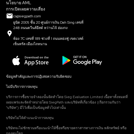
นโยบาย AML
การเปิดเผยความเสี่ยง
cs@siegpath.com
ยูนิต 2005 ชั้น 20 ศูนย์การเงิน Dah Sing เลขที่
248 ถนนควีนส์อีสต์ หว่านไจ้ ฮ่องกง
ห้อง 7C เลขที่ 189 ช่วงที่ 1 ถนนหย่งฟู่ เขตเวสต์
เซ็นทรัล เมืองไถหนาน
ข้อมูลสำคัญและการปฏิเสธความรับผิดชอบ
ไม่มีบริการการลงทุน
บริการการซื้อขายจำลองนั้นจัดทำโดย Sieg Evaluation Limited เนื้อหาทั้งหมดที่
เผยแพร่และจัดจำหน่ายโดย SiegPath และบริษัทที่เกี่ยวข้อง (เรียกรวมกันว่า
"บริษัท") มีไว้เพื่อเป็นข้อมูลทั่วไปเท่านั้น
บริษัทไม่ให้คำแนะนำการลงทุน
บริษัทจะไม่ชักชวนหรือแนะนำให้ซื้อหรือขายตราสารทางการเงิน หลักทรัพย์ หรือ
กองทุนใดๆ