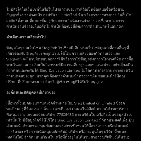
ไม่มีสิ่งใดในเว็บไซต์นี้หรือในโปรแกรมของเราที่ถือเป็นข้อเสนอซื้อหรือขาย
สัญญาซื้อขายล่วงหน้า ออปชัน CFD ฟอเร็กซ์ หุ้น หรือตราสารทางการเงินอื่นใด
ผลลัพธ์ทั้งหมดที่แสดงขึ้นอยู่กับผลการดำเนินงานจำลองการซื้อขาย ผลการ
ดำเนินงานจำลองในอดีตไม่จำเป็นต้องบ่งชี้ถึงผลการดำเนินงานในอนาคต
คำเตือนความเสี่ยงทั่วไป
ข้อมูลใดๆ บนเว็บไซต์ SiegPath โซเชียลมีเดีย หรือเว็บไซต์บุคคลที่สามอื่นๆ ที่
เกี่ยวข้องกับ SiegPath จะถูกนำไปใช้โดยความเสี่ยงของตัวท่านเอง และ
SiegPath จะไม่รับผิดชอบต่อการใช้หรือการใช้ข้อมูลดังกล่าวในทางที่ผิด การซื้อ
ขายในตลาดการเงินเป็นกิจกรรมที่มีความเสี่ยงสูง และขอแนะนำว่าอย่าเสี่ยงเกิน
กว่าที่ตนเองจะรับได้ Sieg Evaluation Limited ไม่ได้คำนึงถึงสถานะทางการเงิน
ส่วนบุคคลของคุณ หากคุณต้องการคำแนะนำทางการเงิน ขอแนะนำให้คุณ
ปรึกษาที่ปรึกษาทางการเงินหรือผู้เชี่ยวชาญที่ได้รับใบอนุญาต
องค์กรและนิติบุคคลที่เกี่ยวข้อง
เนื้อหาทั้งหมดเผยแพร่และจัดจำหน่ายโดย Sieg Evaluation Limited ซึ่งจด
ทะเบียนอยู่ที่ห้อง 2005 ชั้น 20 เลขที่ 248 ถนนควีนส์อีสต์ หว่านไจ้ เขตบริหาร
พิเศษฮ่องกง เลขทะเบียนบริษัท: 77606483 และบริษัทในเครือถือเป็นข้อมูลทั่วไป
เท่านั้น ไม่มีข้อมูลใดที่ให้ไว้โดย Sieg Evaluation Limited มีวัตถุประสงค์เพื่อเป็น
คำแนะนำด้านการลงทุน ข้อเสนอหรือการชักชวนให้ซื้อหรือขาย หรือคำแนะนำ
การรับรอง หรือการสนับสนุนหลักทรัพย์ บริษัท หรือกองทุนใดๆ บริษัท บิ๊กแบง
เทคโนโลยี จำกัด เป็นบริษัทในเครือที่ตั้งอยู่ในไต้หวัน สาธารณรัฐจีน (ไต้หวัน)