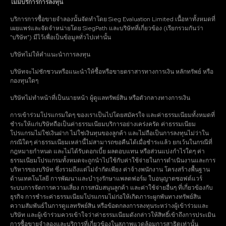
ไม่มีบริการการลงทุน
บริการการซื้อขายจำลองนั้นจัดทำโดย Sieg Evaluation Limited เนื้อหาทั้งหมดที่
เผยแพร่และจัดจำหน่ายโดย SiegPath และบริษัทที่เกี่ยวข้อง (เรียกรวมกันว่า
"บริษัท") มีไว้เพื่อเป็นข้อมูลทั่วไปเท่านั้น
บริษัทไม่ให้คำแนะนำการลงทุน
บริษัทจะไม่ชักชวนหรือแนะนำให้ซื้อหรือขายตราสารทางการเงิน หลักทรัพย์ หรือ
กองทุนใดๆ
บริษัทไม่ทำหน้าที่เป็นนายหน้า ผู้ดูแลทรัพย์สิน หรือตัวกลางทางการเงิน
การเข้าร่วมโปรแกรมใดๆ ของเราเป็นไปโดยสมัครใจ และค่าธรรมเนียมทั้งหมดที่
ชำระให้แก่บริษัทถือเป็นค่าธรรมเนียมบริการอย่างเคร่งครัด ค่าธรรมเนียม
โปรแกรมไม่ใช่เงินฝาก ไม่ใช่เงินทุนของลูกค้า และไม่ถือเป็นการลงทุนไม่ว่าใน
กรณีใดๆ ค่าธรรมเนียมเหล่านี้ไม่สามารถขอคืนได้เมื่อชำระแล้ว ยกเว้นในกรณีที่
กฎหมายกำหนด และไม่ได้รับดอกเบี้ย ผลตอบแทน หรือส่วนแบ่งกำไรใดๆ ค่า
ธรรมเนียมโปรแกรมทั้งหมดจะถูกนำไปใช้กับค่าใช้จ่ายในการดำเนินงานและการ
บริหารของบริษัท ซึ่งรวมถึงแต่ไม่จำกัดเพียง ค่าจ้างพนักงาน โครงสร้างพื้นฐาน
ด้านเทคโนโลยี การพัฒนาและบำรุงรักษาแพลตฟอร์ม ใบอนุญาตซอฟต์แวร์
ระบบการจัดการความเสี่ยง การสนับสนุนลูกค้า และค่าใช้จ่ายอื่นๆ ที่เกี่ยวข้องกับ
ธุรกิจ การชำระค่าธรรมเนียมโปรแกรมไม่ก่อให้เกิดภาระผูกพันทางทรัพย์สิน
ความสัมพันธ์ในการดูแลทรัพย์สิน หรือข้อตกลงการลงทุนระหว่างผู้เข้าร่วมและ
บริษัท และผู้เข้าร่วมควรเข้าใจว่าค่าธรรมเนียมดังกล่าวให้สิทธิ์เข้าถึงการประเมิน
การซื้อขายจำลองและบริการที่เกี่ยวข้องในสภาพแวดล้อมการสาธิตเท่านั้น