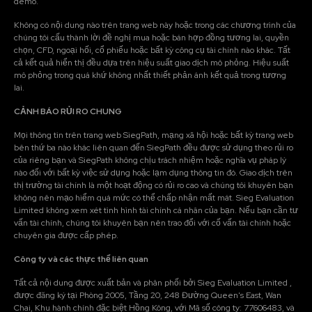
demo.
Không có nội dung nào trên trang web này hoặc trong các chương trình của
chúng tôi cấu thành lời đề nghị mua hoặc bán hợp đồng tương lai, quyền
chọn, CFD, ngoại hối, cổ phiếu hoặc bất kỳ công cụ tài chính nào khác. Tất
cả kết quả hiển thị đều dựa trên hiệu suất giao dịch mô phỏng. Hiệu suất
mô phỏng trong quá khứ không nhất thiết phản ánh kết quả trong tương
lai.
CẢNH BÁO RỦI RO CHUNG
Mọi thông tin trên trang web SiegPath, mạng xã hội hoặc bất kỳ trang web
bên thứ ba nào khác liên quan đến SiegPath đều được sử dụng theo rủi ro
của riêng bạn và SiegPath không chịu trách nhiệm hoặc nghĩa vụ pháp lý
nào đối với bất kỳ việc sử dụng hoặc lạm dụng thông tin đó. Giao dịch trên
thị trường tài chính là một hoạt động có rủi ro cao và chúng tôi khuyên bạn
không nên mạo hiểm quá mức có thể chấp nhận mất mát. Sieg Evaluation
Limited không xem xét tình hình tài chính cá nhân của bạn. Nếu bạn cần tư
vấn tài chính, chúng tôi khuyên bạn nên trao đổi với cố vấn tài chính hoặc
chuyên gia được cấp phép.
Công ty và các thực thể liên quan
Tất cả nội dung được xuất bản và phân phối bởi Sieg Evaluation Limited ,
được đăng ký tại Phòng 2005, Tầng 20, 248 Đường Queen's East, Wan
Chai, Khu hành chính đặc biệt Hồng Kông, với Mã số công ty: 77606483, và