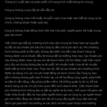
"Công ty") xuất bản và phân phối chỉ mang tính chất thông tin chung.
Công ty không cung cấp tư vấn đầu tư.
Công ty không chào mời hoặc khuyến nghị mua hoặc bán bất kỳ công cụ tài
chính, chứng khoán hoặc quỹ nào.
Công ty không hoạt động như một nhà môi giới, người giám hộ hoặc trung
gian tài chính.
Việc tham gia bất kỳ chương trình nào của chúng tôi hoàn toàn tự nguyện
và tất cả các khoản phí trả cho Công ty đều chỉ là phí dịch vụ. Phí chương
trình không phải là tiền gửi, không đại diện cho tiền của khách hàng và
không được coi là khoản đầu tư trong bất kỳ trường hợp nào. Các khoản phí
này không được hoàn lại sau khi đã thanh toán, trừ khi được luật hiện hành
yêu cầu và chúng không tạo ra lãi suất, lợi nhuận hoặc chia sẻ lợi nhuận
dưới bất kỳ hình thức nào. Thay vào đó, tất cả các khoản phí chương trình
được áp dụng cho các chi phí hoạt động và hành chính của Công ty, bao
gồm nhưng không giới hạn ở nhân sự, cơ sở hạ tầng công nghệ, phát triển
và bảo trì nền tảng, cấp phép phần mềm, hệ thống quản lý rủi ro, hỗ trợ
khách hàng và các chi phí liên quan đến kinh doanh khác. Việc thanh toán
phí chương trình không tạo ra bất kỳ nghĩa vụ ủy thác, mối quan hệ giám sát
hoặc thỏa thuận đầu tư nào giữa người tham gia và Công ty, và người tham
gia nên hiểu rằng các khoản phí đó chỉ cung cấp quyền truy cập vào các
đánh giá giao dịch mô phỏng và các dịch vụ liên quan trong môi trường