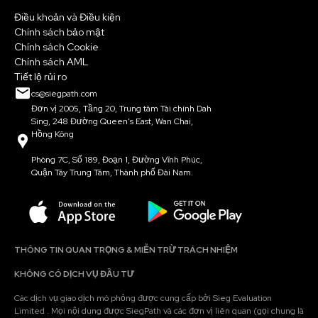
Điều khoản và Điều kiện
Chính sách bảo mật
Chính sách Cookie
Chính sách AML
Tiết lộ rủi ro
cs@siegpath.com
Đơn vị 2005, Tầng 20, Trung tâm Tài chính Dah
Sing, 248 Đường Queen's East, Wan Chai,
Hồng Kông
Phòng 7C, Số 189, Đoạn 1, Đường Vĩnh Phúc,
Quận Tây Trung Tâm, Thành phố Đài Nam.
THÔNG TIN QUAN TRỌNG & MIỄN TRỪ TRÁCH NHIỆM
KHÔNG CÓ DỊCH VỤ ĐẦU TƯ
Các dịch vụ giao dịch mô phỏng được cung cấp bởi Sieg Evaluation
Limited . Mọi nội dung được SiegPath và các đơn vị liên quan (gọi chung là