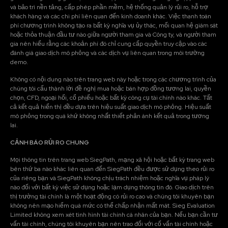
và bảo trì nền tảng, cấp phép phần mềm, hệ thống quản lý rủi ro, hỗ trợ
khách hàng và các chi phí liên quan đến kinh doanh khác. Việc thanh toán
phí chương trình không tạo ra bất kỳ nghĩa vụ ủy thác, mối quan hệ giám sát
hoặc thỏa thuận đầu tư nào giữa người tham gia và Công ty, và người tham
gia nên hiểu rằng các khoản phí đó chỉ cung cấp quyền truy cập vào các
đánh giá giao dịch mô phỏng và các dịch vụ liên quan trong môi trường
demo.
Không có nội dung nào trên trang web này hoặc trong các chương trình của
chúng tôi cấu thành lời đề nghị mua hoặc bán hợp đồng tương lai, quyền
chọn, CFD, ngoại hối, cổ phiếu hoặc bất kỳ công cụ tài chính nào khác. Tất
cả kết quả hiển thị đều dựa trên hiệu suất giao dịch mô phỏng. Hiệu suất
mô phỏng trong quá khứ không nhất thiết phản ánh kết quả trong tương
lai.
CẢNH BÁO RỦI RO CHUNG
Mọi thông tin trên trang web SiegPath, mạng xã hội hoặc bất kỳ trang web
bên thứ ba nào khác liên quan đến SiegPath đều được sử dụng theo rủi ro
của riêng bạn và SiegPath không chịu trách nhiệm hoặc nghĩa vụ pháp lý
nào đối với bất kỳ việc sử dụng hoặc lạm dụng thông tin đó. Giao dịch trên
thị trường tài chính là một hoạt động có rủi ro cao và chúng tôi khuyên bạn
không nên mạo hiểm quá mức có thể chấp nhận mất mát. Sieg Evaluation
Limited không xem xét tình hình tài chính cá nhân của bạn. Nếu bạn cần tư
vấn tài chính, chúng tôi khuyên bạn nên trao đổi với cố vấn tài chính hoặc