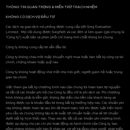
THÔNG TIN QUAN TRỌNG & MIỄN TRỪ TRÁCH NHIỆM
KHÔNG CÓ DỊCH VỤ ĐẦU TƯ
Các dịch vụ giao dịch mô phỏng được cung cấp bởi Sieg Evaluation
Limited . Mọi nội dung được SiegPath và các đơn vị liên quan (gọi chung là
"Công ty") xuất bản và phân phối chỉ mang tính chất thông tin chung.
Công ty không cung cấp tư vấn đầu tư.
Công ty không chào mời hoặc khuyến nghị mua hoặc bán bất kỳ công cụ tài
chính, chứng khoán hoặc quỹ nào.
Công ty không hoạt động như một nhà môi giới, người giám hộ hoặc trung
gian tài chính.
Việc tham gia bất kỳ chương trình nào của chúng tôi hoàn toàn tự nguyện
và tất cả các khoản phí trả cho Công ty đều chỉ là phí dịch vụ. Phí chương
trình không phải là tiền gửi, không đại diện cho tiền của khách hàng và
không được coi là khoản đầu tư trong bất kỳ trường hợp nào. Các khoản phí
này không được hoàn lại sau khi đã thanh toán, trừ khi được luật hiện hành
yêu cầu và chúng không tạo ra lãi suất, lợi nhuận hoặc chia sẻ lợi nhuận
dưới bất kỳ hình thức nào. Thay vào đó, tất cả các khoản phí chương trình
được áp dụng cho các chi phí hoạt động và hành chính của Công ty, bao
gồm nhưng không giới hạn ở nhân sự, cơ sở hạ tầng công nghệ, phát triển