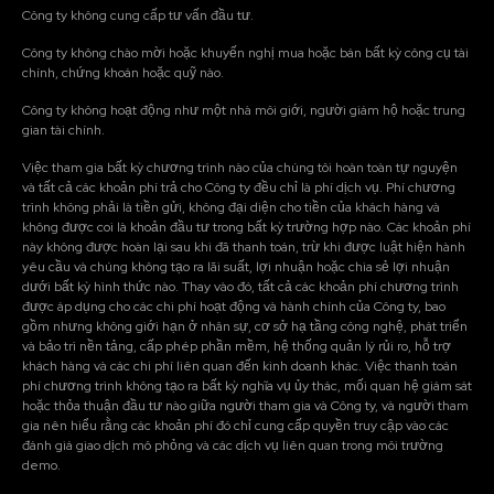
Công ty không cung cấp tư vấn đầu tư.
Công ty không chào mời hoặc khuyến nghị mua hoặc bán bất kỳ công cụ tài
chính, chứng khoán hoặc quỹ nào.
Công ty không hoạt động như một nhà môi giới, người giám hộ hoặc trung
gian tài chính.
Việc tham gia bất kỳ chương trình nào của chúng tôi hoàn toàn tự nguyện
và tất cả các khoản phí trả cho Công ty đều chỉ là phí dịch vụ. Phí chương
trình không phải là tiền gửi, không đại diện cho tiền của khách hàng và
không được coi là khoản đầu tư trong bất kỳ trường hợp nào. Các khoản phí
này không được hoàn lại sau khi đã thanh toán, trừ khi được luật hiện hành
yêu cầu và chúng không tạo ra lãi suất, lợi nhuận hoặc chia sẻ lợi nhuận
dưới bất kỳ hình thức nào. Thay vào đó, tất cả các khoản phí chương trình
được áp dụng cho các chi phí hoạt động và hành chính của Công ty, bao
gồm nhưng không giới hạn ở nhân sự, cơ sở hạ tầng công nghệ, phát triển
và bảo trì nền tảng, cấp phép phần mềm, hệ thống quản lý rủi ro, hỗ trợ
khách hàng và các chi phí liên quan đến kinh doanh khác. Việc thanh toán
phí chương trình không tạo ra bất kỳ nghĩa vụ ủy thác, mối quan hệ giám sát
hoặc thỏa thuận đầu tư nào giữa người tham gia và Công ty, và người tham
gia nên hiểu rằng các khoản phí đó chỉ cung cấp quyền truy cập vào các
đánh giá giao dịch mô phỏng và các dịch vụ liên quan trong môi trường
demo.