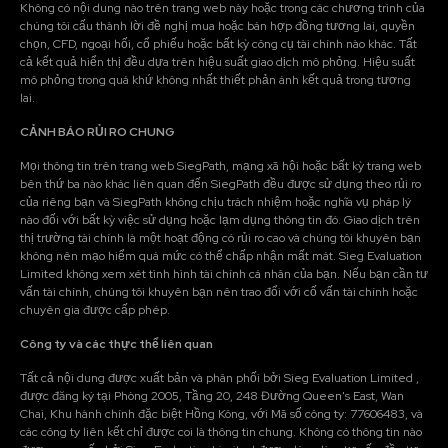
Không có nội dung nào trên trang web này hoặc trong các chương trình của
chúng tôi cấu thành lời đề nghị mua hoặc bán hợp đồng tương lai, quyền
chọn, CFD, ngoại hối, cổ phiếu hoặc bất kỳ công cụ tài chính nào khác. Tất
cả kết quả hiển thị đều dựa trên hiệu suất giao dịch mô phỏng. Hiệu suất
mô phỏng trong quá khứ không nhất thiết phản ánh kết quả trong tương
lai.
CẢNH BÁO RỦI RO CHUNG
Mọi thông tin trên trang web SiegPath, mạng xã hội hoặc bất kỳ trang web
bên thứ ba nào khác liên quan đến SiegPath đều được sử dụng theo rủi ro
của riêng bạn và SiegPath không chịu trách nhiệm hoặc nghĩa vụ pháp lý
nào đối với bất kỳ việc sử dụng hoặc lạm dụng thông tin đó. Giao dịch trên
thị trường tài chính là một hoạt động có rủi ro cao và chúng tôi khuyên bạn
không nên mạo hiểm quá mức có thể chấp nhận mất mát. Sieg Evaluation
Limited không xem xét tình hình tài chính cá nhân của bạn. Nếu bạn cần tư
vấn tài chính, chúng tôi khuyên bạn nên trao đổi với cố vấn tài chính hoặc
chuyên gia được cấp phép.
Công ty và các thực thể liên quan
Tất cả nội dung được xuất bản và phân phối bởi Sieg Evaluation Limited ,
được đăng ký tại Phòng 2005, Tầng 20, 248 Đường Queen's East, Wan
Chai, Khu hành chính đặc biệt Hồng Kông, với Mã số công ty: 77606483, và
các công ty liên kết chỉ được coi là thông tin chung. Không có thông tin nào