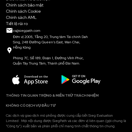
Chính sách bảo mật
Chính sách Cookie
Chính sách AML
Tiết lộ rủi ro
cs@siegpath.com
Đơn vị 2005, Tầng 20, Trung tâm Tài chính Dah
Sing, 248 Đường Queen's East, Wan Chai,
Hồng Kông
Phòng 7C, Số 189, Đoạn 1, Đường Vĩnh Phúc,
Quận Tây Trung Tâm, Thành phố Đài Nam.
THÔNG TIN QUAN TRỌNG & MIỄN TRỪ TRÁCH NHIỆM
KHÔNG CÓ DỊCH VỤ ĐẦU TƯ
Các dịch vụ giao dịch mô phỏng được cung cấp bởi Sieg Evaluation
Limited . Mọi nội dung được SiegPath và các đơn vị liên quan (gọi chung là
"Công ty") xuất bản và phân phối chỉ mang tính chất thông tin chung.