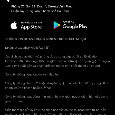
Phòng 7C, Số 189, Đoạn 1, Đường Vĩnh Phúc,
Quận Tây Trung Tâm, Thành phố Đài Nam.
THÔNG TIN QUAN TRỌNG & MIỄN TRỪ TRÁCH NHIỆM
KHÔNG CÓ DỊCH VỤ ĐẦU TƯ
Các dịch vụ giao dịch mô phỏng được cung cấp bởi Sieg Evaluation
Limited . Mọi nội dung được SiegPath và các đơn vị liên quan (gọi chung là
"Công ty") xuất bản và phân phối chỉ mang tính chất thông tin chung.
Công ty không cung cấp tư vấn đầu tư.
Công ty không chào mời hoặc khuyến nghị mua hoặc bán bất kỳ công cụ tài
chính, chứng khoán hoặc quỹ nào.
Công ty không hoạt động như một nhà môi giới, người giám hộ hoặc trung
gian tài chính.
Việc tham gia bất kỳ chương trình nào của chúng tôi hoàn toàn tự nguyện
và tất cả các khoản phí trả cho Công ty đều chỉ là phí dịch vụ. Phí chương