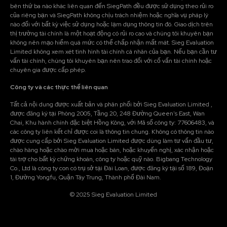
bên thứ ba nào khác liên quan đến SiegPath đều được sử dụng theo rủi ro
của riêng bạn và SiegPath không chịu trách nhiệm hoặc nghĩa vụ pháp lý
nào đối với bất kỳ việc sử dụng hoặc lạm dụng thông tin đó. Giao dịch trên
thị trường tài chính là một hoạt động có rủi ro cao và chúng tôi khuyên bạn
không nên mạo hiểm quá mức có thể chấp nhận mất mát. Sieg Evaluation
Limited không xem xét tình hình tài chính cá nhân của bạn. Nếu bạn cần tư
vấn tài chính, chúng tôi khuyên bạn nên trao đổi với cố vấn tài chính hoặc
chuyên gia được cấp phép.
Công ty và các thực thể liên quan
Tất cả nội dung được xuất bản và phân phối bởi Sieg Evaluation Limited ,
được đăng ký tại Phòng 2005, Tầng 20, 248 Đường Queen's East, Wan
Chai, Khu hành chính đặc biệt Hồng Kông, với Mã số công ty: 77606483, và
các công ty liên kết chỉ được coi là thông tin chung. Không có thông tin nào
được cung cấp bởi Sieg Evaluation Limited được dùng làm tư vấn đầu tư,
chào hàng hoặc chào mời mua hoặc bán, hoặc khuyến nghị, xác nhận hoặc
tài trợ cho bất kỳ chứng khoán, công ty hoặc quỹ nào. Bigbang Technology
Co., Ltd là công ty con có trụ sở tại Đài Loan, được đăng ký tại số 189, Đoạn
1, Đường Yongfu, Quận Tây Trung, Thành phố Đài Nam.
© 2025 Sieg Evaluation Limited