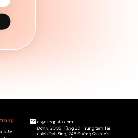
 trọng
cs@siegpath.com
Đơn vị 2005, Tầng 20, Trung tâm Tài
ều kiện
chính Dah Sing, 248 Đường Queen's