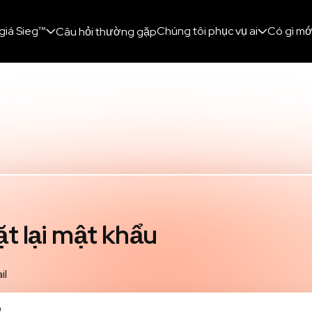
giá Sieg™
Chúng tôi phục vụ ai
Có gì mớ
Câu hỏi thường gặp
t lại mật khẩu
il