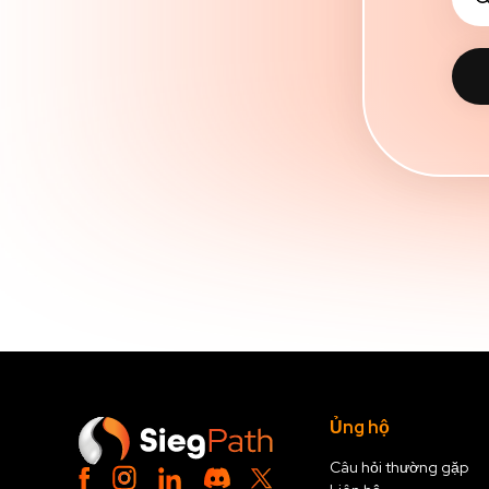
Ủng hộ
Câu hỏi thường gặp