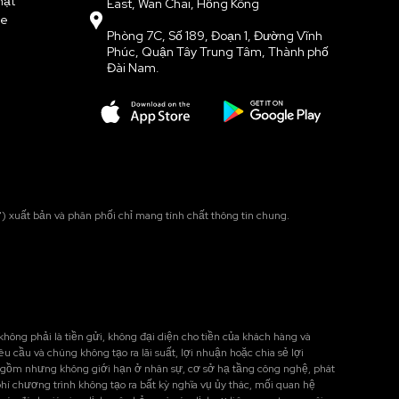
mật
East, Wan Chai, Hồng Kông
ie
Phòng 7C, Số 189, Đoạn 1, Đường Vĩnh
Phúc, Quận Tây Trung Tâm, Thành phố
Đài Nam.
) xuất bản và phân phối chỉ mang tính chất thông tin chung.
không phải là tiền gửi, không đại diện cho tiền của khách hàng và
 cầu và chúng không tạo ra lãi suất, lợi nhuận hoặc chia sẻ lợi
ao gồm nhưng không giới hạn ở nhân sự, cơ sở hạ tầng công nghệ, phát
phí chương trình không tạo ra bất kỳ nghĩa vụ ủy thác, mối quan hệ