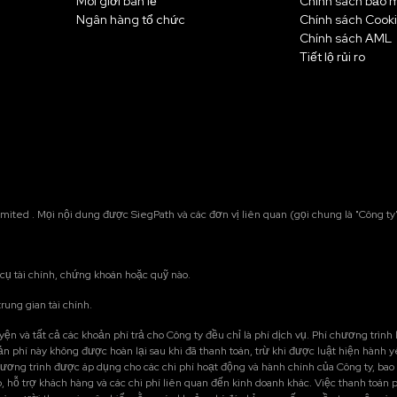
Môi giới bán lẻ
Chính sách bảo 
Ngân hàng tổ chức
Chính sách Cook
Chính sách AML
Tiết lộ rủi ro
ited . Mọi nội dung được SiegPath và các đơn vị liên quan (gọi chung là "Công ty"
ụ tài chính, chứng khoán hoặc quỹ nào.
ung gian tài chính.
ện và tất cả các khoản phí trả cho Công ty đều chỉ là phí dịch vụ. Phí chương trình 
 phí này không được hoàn lại sau khi đã thanh toán, trừ khi được luật hiện hành yêu
chương trình được áp dụng cho các chi phí hoạt động và hành chính của Công ty, b
, hỗ trợ khách hàng và các chi phí liên quan đến kinh doanh khác. Việc thanh toán 