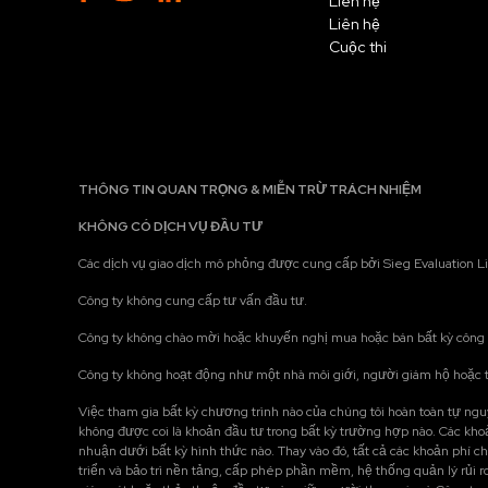
Liên hệ
Liên hệ
Cuộc thi
THÔNG TIN QUAN TRỌNG & MIỄN TRỪ TRÁCH NHIỆM
KHÔNG CÓ DỊCH VỤ ĐẦU TƯ
Các dịch vụ giao dịch mô phỏng được cung cấp bởi Sieg Evaluation Lim
Công ty không cung cấp tư vấn đầu tư.
Công ty không chào mời hoặc khuyến nghị mua hoặc bán bất kỳ công c
Công ty không hoạt động như một nhà môi giới, người giám hộ hoặc tr
Việc tham gia bất kỳ chương trình nào của chúng tôi hoàn toàn tự nguy
không được coi là khoản đầu tư trong bất kỳ trường hợp nào. Các khoản
nhuận dưới bất kỳ hình thức nào. Thay vào đó, tất cả các khoản phí 
triển và bảo trì nền tảng, cấp phép phần mềm, hệ thống quản lý rủi ro